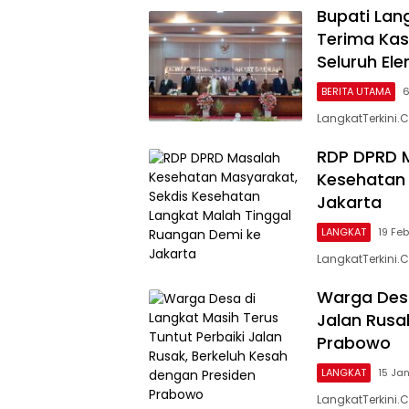
Bupati Lan
Terima Kas
Seluruh El
BERITA UTAMA
6
LangkatTerkini.
RDP DPRD M
Kesehatan 
Jakarta
LANGKAT
19 Fe
LangkatTerkini.
Warga Desa
Jalan Rusa
Prabowo
LANGKAT
15 Ja
LangkatTerkini