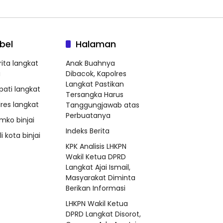
bel
Halaman
rita langkat
Anak Buahnya
i
Dibacok, Kapolres
Langkat Pastikan
pati langkat
Tersangka Harus
lres langkat
Tanggungjawab atas
Perbuatanya
mko binjai
Indeks Berita
i kota binjai
KPK Analisis LHKPN
Wakil Ketua DPRD
Langkat Ajai Ismail,
Masyarakat Diminta
Berikan Informasi
LHKPN Wakil Ketua
DPRD Langkat Disorot,