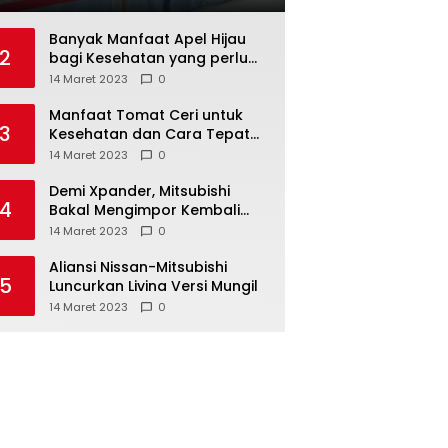
Tersangka Diamankan
Banyak Manfaat Apel Hijau
2
bagi Kesehatan yang perlu
Anda ketahui
14 Maret 2023
0
Manfaat Tomat Ceri untuk
3
Kesehatan dan Cara Tepat
Mengonsumsinya
14 Maret 2023
0
Demi Xpander, Mitsubishi
4
Bakal Mengimpor Kembali
Pajero Sport
14 Maret 2023
0
Aliansi Nissan-Mitsubishi
5
Luncurkan Livina Versi Mungil
14 Maret 2023
0