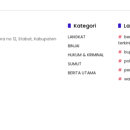
Kategori
La
LANGKAT
be
era no 12, Stabat, Kabupaten
terkin
BINJAI
bu
HUKUM & KRIMINAL
po
SUMUT
pe
BERITA UTAMA
wal