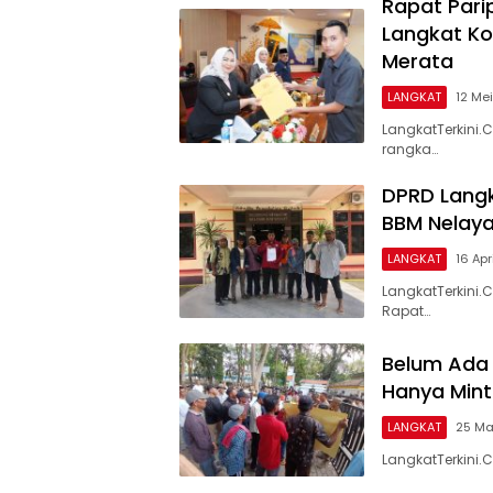
Rapat Pari
Langkat K
Merata
LANGKAT
12 Me
LangkatTerkini
rangka…
DPRD Langka
BBM Nelaya
LANGKAT
16 Apr
LangkatTerkini
Rapat…
Belum Ada 
Hanya Min
LANGKAT
25 Ma
LangkatTerkini.