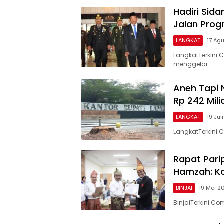
Hadiri Sida
Jalan Prog
LANGKAT
17 Ag
LangkatTerkini
menggelar…
Aneh Tapi 
Rp 242 Mili
LANGKAT
19 Jul
LangkatTerkini
Rapat Parip
Hamzah: Ko
BINJAI
19 Mei 2
BinjaiTerkini.Co