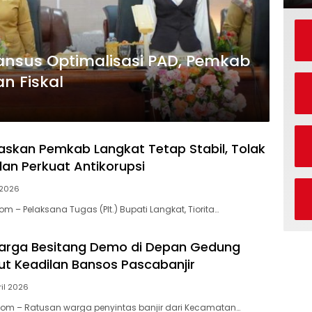
ansus Optimalisasi PAD, Pemkab
n Fiskal
gaskan Pemkab Langkat Tetap Stabil, Tolak
dan Perkuat Antikorupsi
 2026
om – Pelaksana Tugas (Plt.) Bupati Langkat, Tiorita…
arga Besitang Demo di Depan Gedung
ut Keadilan Bansos Pascabanjir
ril 2026
Com – Ratusan warga penyintas banjir dari Kecamatan…