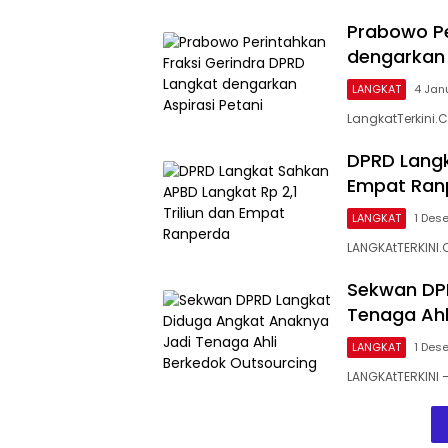
Prabowo Pe
dengarkan 
LANGKAT
4 Jan
LangkatTerkini.
DPRD Langk
Empat Ran
LANGKAT
1 Des
LANGKAtTERKINI.
Sekwan DP
Tenaga Ahl
LANGKAT
1 Des
LANGKAtTERKINI 