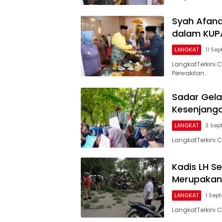
Syah Afand
dalam KUP
LANGKAT
11 Se
LangkatTerkini
Perwakilan…
Sadar Gela
Kesenjanga
LANGKAT
3 Sep
LangkatTerkini.C
Kadis LH 
Merupakan 
LANGKAT
1 Sep
LangkatTerkini.