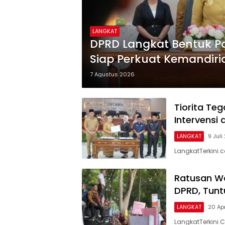
LANGKAT
DPRD Langkat Bentuk P
Siap Perkuat Kemandiria
7 Agustus 2026
Tiorita Te
Intervensi 
LANGKAT
9 Juli
LangkatTerkini.c
Ratusan W
DPRD, Tunt
LANGKAT
20 Ap
LangkatTerkini.