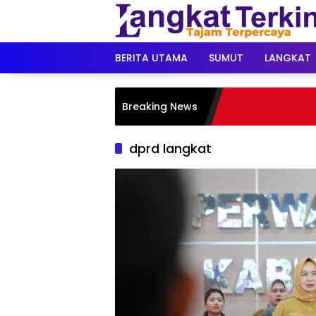
Langsung
ke
konten
BERITA UTAMA
SUMUT
LANGKAT
Breaking News
dprd langkat