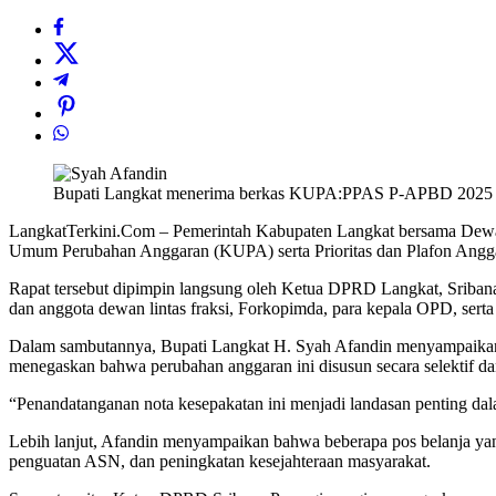
Bupati Langkat menerima berkas KUPA:PPAS P-APBD 2025
LangkatTerkini.Com – Pemerintah Kabupaten Langkat bersama Dew
Umum Perubahan Anggaran (KUPA) serta Prioritas dan Plafon Angg
Rapat tersebut dipimpin langsung oleh Ketua DPRD Langkat, Sribana 
dan anggota dewan lintas fraksi, Forkopimda, para kepala OPD, sert
Dalam sambutannya, Bupati Langkat H. Syah Afandin menyampaikan apr
menegaskan bahwa perubahan anggaran ini disusun secara selektif dan
“Penandatanganan nota kesepakatan ini menjadi landasan penting d
Lebih lanjut, Afandin menyampaikan bahwa beberapa pos belanja yang
penguatan ASN, dan peningkatan kesejahteraan masyarakat.