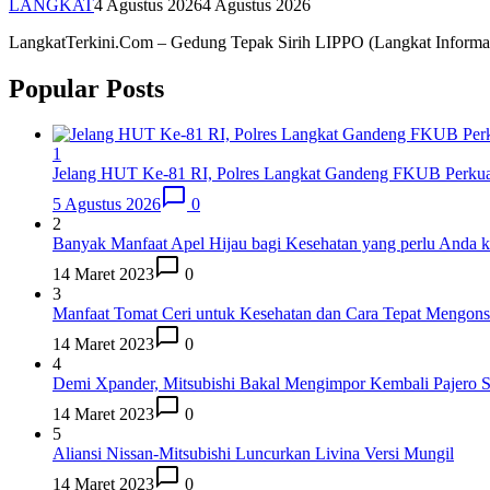
LANGKAT
4 Agustus 2026
4 Agustus 2026
LangkatTerkini.Com – Gedung Tepak Sirih LIPPO (Langkat Inform
Popular Posts
1
Jelang HUT Ke-81 RI, Polres Langkat Gandeng FKUB Perku
5 Agustus 2026
0
2
Banyak Manfaat Apel Hijau bagi Kesehatan yang perlu Anda k
14 Maret 2023
0
3
Manfaat Tomat Ceri untuk Kesehatan dan Cara Tepat Mengon
14 Maret 2023
0
4
Demi Xpander, Mitsubishi Bakal Mengimpor Kembali Pajero S
14 Maret 2023
0
5
Aliansi Nissan-Mitsubishi Luncurkan Livina Versi Mungil
14 Maret 2023
0