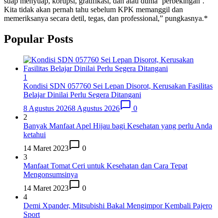
suap menyuap, korupsi, gratifikasi, dan atau dunia ‘perbekingan’.
Kita tidak akan pernah tahu sebelum KPK memanggil dan
memeriksanya secara detil, tegas, dan professional,” pungkasnya.*
Popular Posts
1
Kondisi SDN 057760 Sei Lepan Disorot, Kerusakan Fasilitas
Belajar Dinilai Perlu Segera Ditangani
8 Agustus 2026
8 Agustus 2026
0
2
Banyak Manfaat Apel Hijau bagi Kesehatan yang perlu Anda
ketahui
14 Maret 2023
0
3
Manfaat Tomat Ceri untuk Kesehatan dan Cara Tepat
Mengonsumsinya
14 Maret 2023
0
4
Demi Xpander, Mitsubishi Bakal Mengimpor Kembali Pajero
Sport