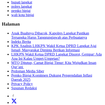
bupati langkat
polres langkat
pemko binjai
wali kota binjai
Halaman
Anak Buahnya Dibacok, Kapolres Langkat Pastikan
Tersangka Harus Tanggungjawab atas Perbuatanya
Indeks Berita
KPK Analisis LHKPN Wakil Ketua DPRD Langkat Ajai
Ismail, Masyarakat Diminta Berikan Informasi
LHKPN Wakil Ketua DPRD Langkat Disorot, Gempar: Ada
Apa Ini Kalau Umpet-Umpetan?
MTQ Ditutup, Camat Binjai Timur: Kita Wujudkan Insan
Qur’ani
Pedoman Media Siber
Pemko Binjai Komitmen Dukung Pengendalian Inflasi
Daerah 2025
Privacy Policy
Susunan Redaksi