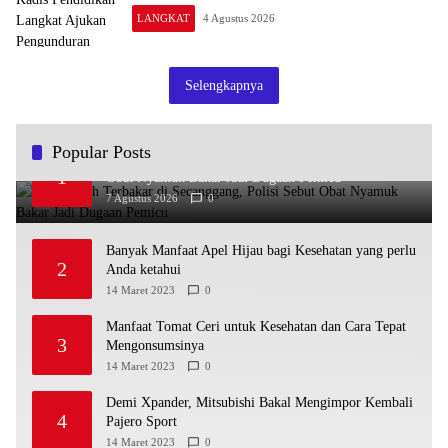
LANGKAT
4 Agustus 2026
Selengkapnya
Popular Posts
Dua Rumah Terbakar di Secanggang, Polisi Sebut
1
Obat Nyamuk Bakar Jadi Dugaan Pemicu
7 Agustus 2026
0
Banyak Manfaat Apel Hijau bagi Kesehatan yang perlu
2
Anda ketahui
14 Maret 2023
0
Manfaat Tomat Ceri untuk Kesehatan dan Cara Tepat
3
Mengonsumsinya
14 Maret 2023
0
Demi Xpander, Mitsubishi Bakal Mengimpor Kembali
4
Pajero Sport
14 Maret 2023
0