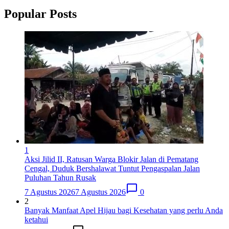
Popular Posts
1
Aksi Jilid II, Ratusan Warga Blokir Jalan di Pematang
Cengal, Duduk Bershalawat Tuntut Pengaspalan Jalan
Puluhan Tahun Rusak
7 Agustus 2026
7 Agustus 2026
0
2
Banyak Manfaat Apel Hijau bagi Kesehatan yang perlu Anda
ketahui