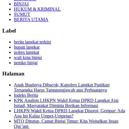
BINJAI
HUKUM & KRIMINAL
SUMUT
BERITA UTAMA
Label
berita langkat terkini
bupati langkat
polres langkat
wali kota binjai
pemko binjai
Halaman
Anak Buahnya Dibacok, Kapolres Langkat Pastikan
Tersangka Harus Tanggungjawab atas Perbuatanya
Indeks Berita
KPK Analisis LHKPN Wakil Ketua DPRD Langkat Ajai
Ismail, Masyarakat Diminta Berikan Informasi
LHKPN Wakil Ketua DPRD Langkat Disorot, Gempar: Ada
Apa Ini Kalau Umpet-Umpetan?
MTQ Ditutup, Camat Binjai Timur: Kita Wujudkan Insan
Qur’ani