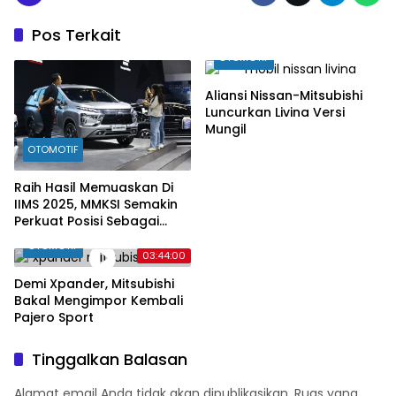
Pos Terkait
OTOMOTIF
Aliansi Nissan-Mitsubishi
Luncurkan Livina Versi
Mungil
OTOMOTIF
Raih Hasil Memuaskan Di
IIMS 2025, MMKSI Semakin
Perkuat Posisi Sebagai
Mitra Berkendara
OTOMOTIF
Terpercaya di Indonesia
03:44:00
Demi Xpander, Mitsubishi
Bakal Mengimpor Kembali
Pajero Sport
Tinggalkan Balasan
Alamat email Anda tidak akan dipublikasikan.
Ruas yang