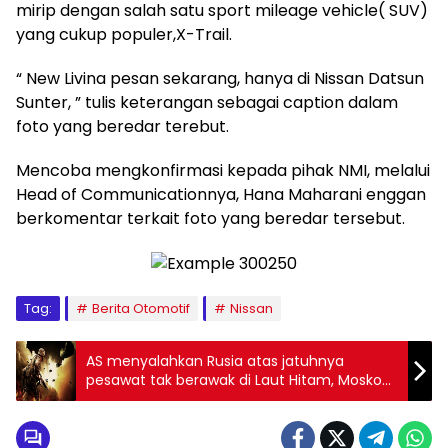
mirip dengan salah satu sport mileage vehicle( SUV)
yang cukup populer,X-Trail.
“ New Livina pesan sekarang, hanya di Nissan Datsun
Sunter, ” tulis keterangan sebagai caption dalam
foto yang beredar terebut.
Mencoba mengkonfirmasi kepada pihak NMI, melalui
Head of Communicationnya, Hana Maharani enggan
berkomentar terkait foto yang beredar tersebut.
Tag:
Berita Otomotif
Nissan
AS menyalahkan Rusia atas jatuhnya
pesawat tak berawak di Laut Hitam, Moskow
menyangkal