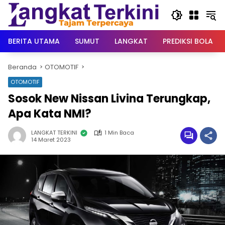
Langsung
ke
konten
BERITA UTAMA
SUMUT
LANGKAT
PREDIKSI BOLA
Beranda
OTOMOTIF
OTOMOTIF
Sosok New Nissan Livina Terungkap,
Apa Kata NMI?
LANGKAT TERKINI
1 Min Baca
14 Maret 2023