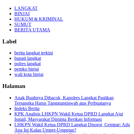
LANGKAT
BINJAI
HUKUM & KRIMINAL
SUMUT
BERITA UTAMA
Label
berita langkat terkini
bupati langkat
polres langkat
pemko binjai
wali kota binjai
Halaman
Anak Buahnya Dibacok, Kapolres Langkat Pastikan
Tersangka Harus Tanggungjawab atas Perbuatanya
Indeks Berita
KPK Analisis LHKPN Wakil Ketua DPRD Langkat Ajai
Ismail, Masyarakat Diminta Berikan Informasi
LHKPN Wakil Ketua DPRD Langkat Disorot, Gempar: Ada
Apa Ini Kalau Umpet-Umpetan?