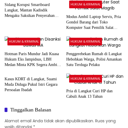
HUKUM & KRIMINAL
Sidang Korupsi Smartboard
Langkat, Mantan Kadisdik
Mengaku Saksikan Penyerahan
Modus Ambil Laptop Servis, Pria
Uang Rp1 Miliar kepada Eks Pj
Gondol Barang dari Toko
Bupati
Komputer Saat Pemilik Salat
Magrib
HUKUM & KRIMINAL
HUKUM & KRIMINAL
Hotman Paris Mundur Jadi Kuasa
Penggerebekan Rumah di Langkat
Hukum Eks Jampidsus, LBH
Hebohkan Warga, Polisi Amankan
Medan Minta KPK Segera Ambil
Satu Terduga Pelaku
HUKUM & KRIMINAL
Alih
HUKUM & KRIMINAL
Kasus KDRT di Langkat, Suami
Muda Diduga Pukul Istri Gegara
Persoalan Ibadah
Pria di Langkat Curi HP dan
Cabuli Anak 13 Tahun
Tinggalkan Balasan
Alamat email Anda tidak akan dipublikasikan.
Ruas yang
wajib ditandai
*