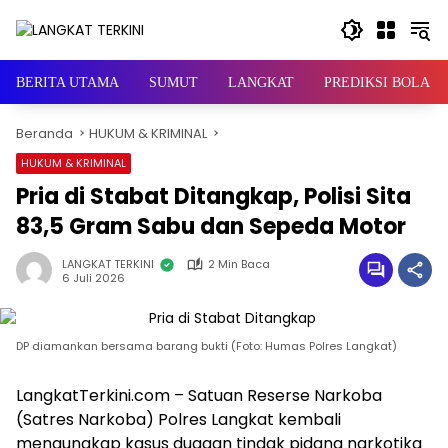
Langsung
ke
konten
BERITA UTAMA
SUMUT
LANGKAT
PREDIKSI BOLA
Beranda
HUKUM & KRIMINAL
HUKUM & KRIMINAL
Pria di Stabat Ditangkap, Polisi Sita
83,5 Gram Sabu dan Sepeda Motor
LANGKAT TERKINI
2 Min Baca
6 Juli 2026
DP diamankan bersama barang bukti (Foto: Humas Polres Langkat)
LangkatTerkini.com – Satuan Reserse Narkoba
(Satres Narkoba) Polres Langkat kembali
mengungkap kasus dugaan tindak pidana narkotika