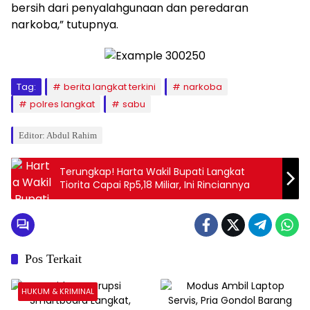
bersih dari penyalahgunaan dan peredaran
narkoba,” tutupnya.
Tag:
berita langkat terkini
narkoba
polres langkat
sabu
Editor: Abdul Rahim
Terungkap! Harta Wakil Bupati Langkat
Tiorita Capai Rp5,18 Miliar, Ini Rinciannya
Pos Terkait
HUKUM & KRIMINAL