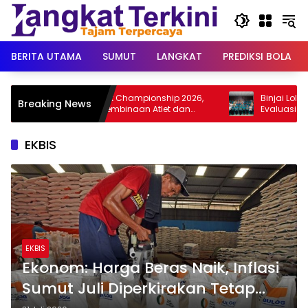
Langsung
ke
konten
BERITA UTAMA
SUMUT
LANGKAT
PREDIKSI BOLA
Tutup Grasstrack Championship 2026,
Binjai Lolos Monitorin
Breaking News
Tiorita Dorong Pembinaan Atlet dan
Evaluasi Lomba PKK 
Wisata Olahraga Langkat
Diperkuat
EKBIS
EKBIS
Ekonom: Harga Beras Naik, Inflasi
Sumut Juli Diperkirakan Tetap