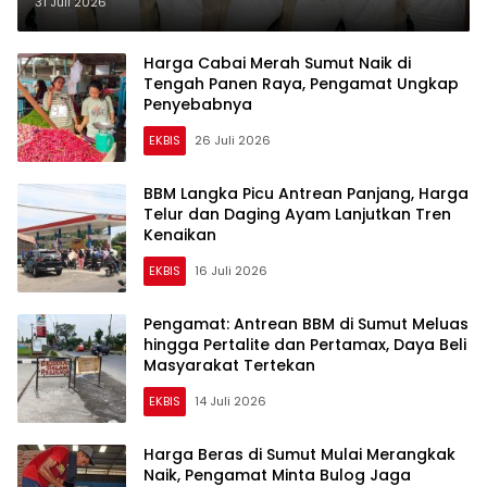
Terkendali
31 Juli 2026
Harga Cabai Merah Sumut Naik di
Tengah Panen Raya, Pengamat Ungkap
Penyebabnya
EKBIS
26 Juli 2026
BBM Langka Picu Antrean Panjang, Harga
Telur dan Daging Ayam Lanjutkan Tren
Kenaikan
EKBIS
16 Juli 2026
Pengamat: Antrean BBM di Sumut Meluas
hingga Pertalite dan Pertamax, Daya Beli
Masyarakat Tertekan
EKBIS
14 Juli 2026
Harga Beras di Sumut Mulai Merangkak
Naik, Pengamat Minta Bulog Jaga