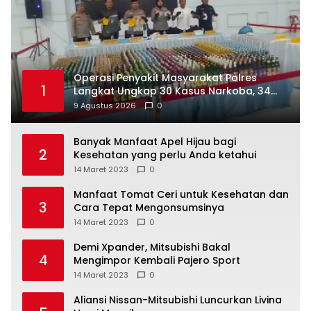
Operasi Penyakit Masyarakat Polres
1
Langkat Ungkap 30 Kasus Narkoba, 34
Tersangka Diamankan
9 Agustus 2026
0
Banyak Manfaat Apel Hijau bagi
2
Kesehatan yang perlu Anda ketahui
14 Maret 2023
0
Manfaat Tomat Ceri untuk Kesehatan dan
3
Cara Tepat Mengonsumsinya
14 Maret 2023
0
Demi Xpander, Mitsubishi Bakal
4
Mengimpor Kembali Pajero Sport
14 Maret 2023
0
Aliansi Nissan-Mitsubishi Luncurkan Livina