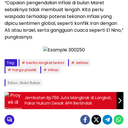
“Capaian pengendalian inflasi di bulan Maret
sebaiknya tidak membuat lengah. Kita perlu
waspada terhadap potensi tekanan inflasi yang
dipicu sentimen global, seperti konflik Iran dengan
AS atau Israel, serta gangguan cuaca seperti El Nino,”
pungkasnya.
Tag:
berita langkat terkini
deflasi
harga plastik
inflasi
Editor: Abdul Rahim
Jembatan Rp766 Juta Mangkrak di Langkat,
Pakar Hukum Desak APH Bertindak