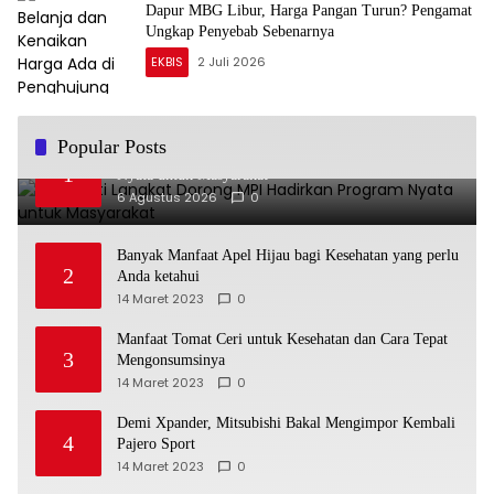
Dapur MBG Libur, Harga Pangan Turun? Pengamat
Ungkap Penyebab Sebenarnya
EKBIS
2 Juli 2026
Popular Posts
Plt Bupati Langkat Dorong MPI Hadirkan Program
1
Nyata untuk Masyarakat
6 Agustus 2026
0
Banyak Manfaat Apel Hijau bagi Kesehatan yang perlu
2
Anda ketahui
14 Maret 2023
0
Manfaat Tomat Ceri untuk Kesehatan dan Cara Tepat
3
Mengonsumsinya
14 Maret 2023
0
Demi Xpander, Mitsubishi Bakal Mengimpor Kembali
4
Pajero Sport
14 Maret 2023
0