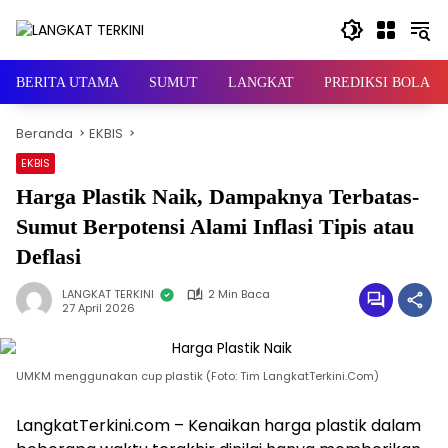
Langsung
ke
konten
BERITA UTAMA
SUMUT
LANGKAT
PREDIKSI BOLA
Beranda
EKBIS
EKBIS
Harga Plastik Naik, Dampaknya Terbatas-
Sumut Berpotensi Alami Inflasi Tipis atau
Deflasi
LANGKAT TERKINI
2 Min Baca
27 April 2026
UMKM menggunakan cup plastik (Foto: Tim LangkatTerkini.Com)
LangkatTerkini.com – Kenaikan harga plastik dalam