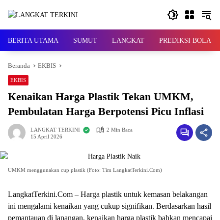
Langsung
ke
konten
BERITA UTAMA
SUMUT
LANGKAT
PREDIKSI BOLA
Beranda
EKBIS
EKBIS
Kenaikan Harga Plastik Tekan UMKM,
Pembulatan Harga Berpotensi Picu Inflasi
LANGKAT TERKINI
2 Min Baca
15 April 2026
UMKM menggunakan cup plastik (Foto: Tim LangkatTerkini.Com)
LangkatTerkini.Com – Harga plastik untuk kemasan belakangan
ini mengalami kenaikan yang cukup signifikan. Berdasarkan hasil
pemantauan di lapangan, kenaikan harga plastik bahkan mencapai