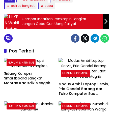
polres langkat
sabu
Gempar Ingatkan Pemimpin Langkat
Jangan Coba Curi Uang Rakyat
Pos Terkait
HUKUM & KRIMINAL
Sidang Korupsi
HUKUM & KRIMINAL
Smartboard Langkat,
Mantan Kadisdik Mengaku
Modus Ambil Laptop Servis,
Saksikan Penyerahan Uang
Pria Gondol Barang dari
Rp1 Miliar kepada Eks Pj
Toko Komputer Saat
Bupati
Pemilik Salat Magrib
HUKUM & KRIMINAL
HUKUM & KRIMINAL