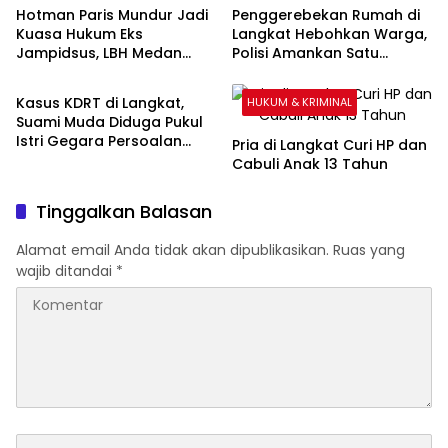
Hotman Paris Mundur Jadi
Penggerebekan Rumah di
Kuasa Hukum Eks
Langkat Hebohkan Warga,
Jampidsus, LBH Medan
Polisi Amankan Satu
HUKUM & KRIMINAL
Minta KPK Segera Ambil
Terduga Pelaku
Alih
Kasus KDRT di Langkat,
HUKUM & KRIMINAL
Suami Muda Diduga Pukul
Istri Gegara Persoalan
Pria di Langkat Curi HP dan
Ibadah
Cabuli Anak 13 Tahun
Tinggalkan Balasan
Alamat email Anda tidak akan dipublikasikan.
Ruas yang
wajib ditandai
*