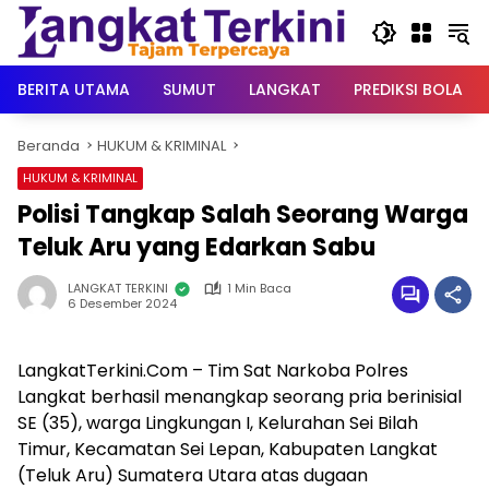
Langsung
ke
konten
BERITA UTAMA
SUMUT
LANGKAT
PREDIKSI BOLA
Beranda
HUKUM & KRIMINAL
HUKUM & KRIMINAL
Polisi Tangkap Salah Seorang Warga
Teluk Aru yang Edarkan Sabu
LANGKAT TERKINI
1 Min Baca
6 Desember 2024
LangkatTerkini.Com – Tim Sat Narkoba Polres
Langkat berhasil menangkap seorang pria berinisial
SE (35), warga Lingkungan I, Kelurahan Sei Bilah
Timur, Kecamatan Sei Lepan, Kabupaten Langkat
(Teluk Aru) Sumatera Utara atas dugaan