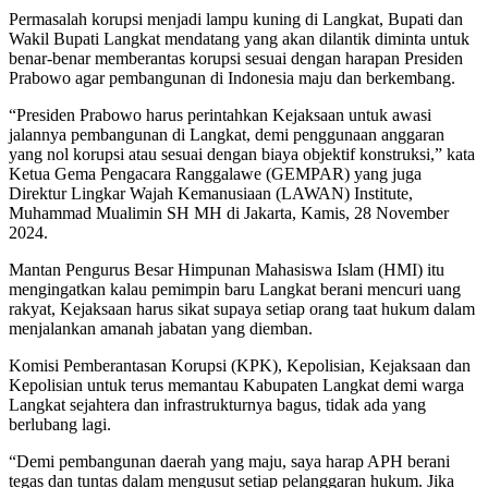
Permasalah korupsi menjadi lampu kuning di Langkat, Bupati dan
Wakil Bupati Langkat mendatang yang akan dilantik diminta untuk
benar-benar memberantas korupsi sesuai dengan harapan Presiden
Prabowo agar pembangunan di Indonesia maju dan berkembang.
“Presiden Prabowo harus perintahkan Kejaksaan untuk awasi
jalannya pembangunan di Langkat, demi penggunaan anggaran
yang nol korupsi atau sesuai dengan biaya objektif konstruksi,” kata
Ketua Gema Pengacara Ranggalawe (GEMPAR) yang juga
Direktur Lingkar Wajah Kemanusiaan (LAWAN) Institute,
Muhammad Mualimin SH MH di Jakarta, Kamis, 28 November
2024.
Mantan Pengurus Besar Himpunan Mahasiswa Islam (HMI) itu
mengingatkan kalau pemimpin baru Langkat berani mencuri uang
rakyat, Kejaksaan harus sikat supaya setiap orang taat hukum dalam
menjalankan amanah jabatan yang diemban.
Komisi Pemberantasan Korupsi (KPK), Kepolisian, Kejaksaan dan
Kepolisian untuk terus memantau Kabupaten Langkat demi warga
Langkat sejahtera dan infrastrukturnya bagus, tidak ada yang
berlubang lagi.
“Demi pembangunan daerah yang maju, saya harap APH berani
tegas dan tuntas dalam mengusut setiap pelanggaran hukum. Jika