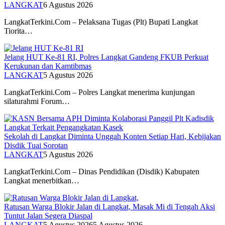
LANGKAT
6 Agustus 2026
LangkatTerkini.Com – Pelaksana Tugas (Plt) Bupati Langkat
Tiorita…
Jelang HUT Ke-81 RI, Polres Langkat Gandeng FKUB Perkuat
Kerukunan dan Kamtibmas
LANGKAT
5 Agustus 2026
LangkatTerkini.Com – Polres Langkat menerima kunjungan
silaturahmi Forum…
Sekolah di Langkat Diminta Unggah Konten Setiap Hari, Kebijakan
Disdik Tuai Sorotan
LANGKAT
5 Agustus 2026
LangkatTerkini.Com – Dinas Pendidikan (Disdik) Kabupaten
Langkat menerbitkan…
Ratusan Warga Blokir Jalan di Langkat, Masak Mi di Tengah Aksi
Tuntut Jalan Segera Diaspal
LANGKAT
5 Agustus 2026
5 Agustus 2026