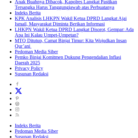
Anak Buahnya Dibacok, Kapolres Langkat Pastikan
Tersangka Harus Tanggungjawab atas Perbuatanya
Indeks Berita
KPK Analisis LHKPN Wakil Ketua DPRD Langkat Ajai
Ismail, Masyarakat Diminta Berikan Informasi
LHKPN Wakil Ketua DPRD Langkat Disorot, Gempar: Ada
Apa Ini Kalau Umpet-Umpetan?
MTQ Ditutup, Camat Binjai Timur: Kita Wujudkan Insan
Qur’ani
Pedoman Media Siber
Pemko Binjai Komitmen Dukung Pengendalian Inflasi
Daerah 2025
Privacy Policy
Susunan Redaksi
Indeks Berita
Pedoman Media Siber
Susunan Redaksi