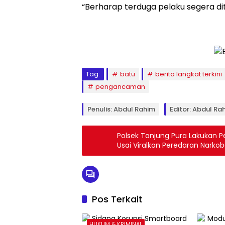
“Berharap terduga pelaku segera di
Tag:
batu
berita langkat terkini
pengancaman
Penulis: Abdul Rahim
Editor: Abdul Ra
Polsek Tanjung Pura Lakukan P
Usai Viralkan Peredaran Narko
Pos Terkait
HUKUM & KRIMINAL