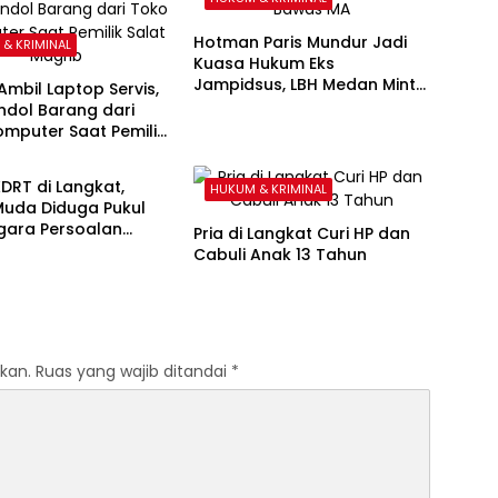
Hotman Paris Mundur Jadi
& KRIMINAL
Kuasa Hukum Eks
Jampidsus, LBH Medan Minta
mbil Laptop Servis,
KPK Segera Ambil Alih
ndol Barang dari
mputer Saat Pemilik
& KRIMINAL
agrib
DRT di Langkat,
HUKUM & KRIMINAL
Muda Diduga Pukul
egara Persoalan
Pria di Langkat Curi HP dan
Cabuli Anak 13 Tahun
kan.
Ruas yang wajib ditandai
*