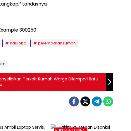
tangkap,” tandasnya.
narkoba
pelemparan rumah
him
enyelidikan Terkait Rumah Warga Dilempari Batu
ba
HUKUM & KRIMINAL