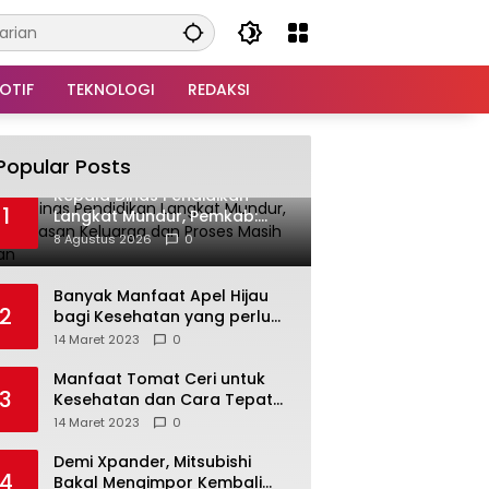
OTIF
TEKNOLOGI
REDAKSI
Popular Posts
Kepala Dinas Pendidikan
1
Langkat Mundur, Pemkab:
Alasan Keluarga dan Proses
8 Agustus 2026
0
Masih Berjalan
Banyak Manfaat Apel Hijau
2
bagi Kesehatan yang perlu
Anda ketahui
14 Maret 2023
0
Manfaat Tomat Ceri untuk
3
Kesehatan dan Cara Tepat
Mengonsumsinya
14 Maret 2023
0
Demi Xpander, Mitsubishi
4
Bakal Mengimpor Kembali