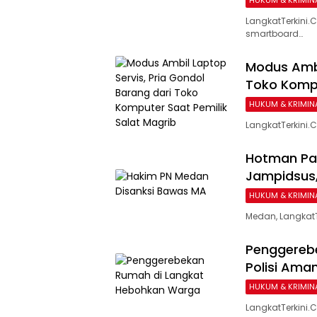
LangkatTerkini
smartboard…
Modus Ambi
Toko Kompu
HUKUM & KRIMIN
LangkatTerkini
Hotman Par
Jampidsus,
HUKUM & KRIMIN
Medan, Langkat
Penggereb
Polisi Ama
HUKUM & KRIMIN
LangkatTerkini