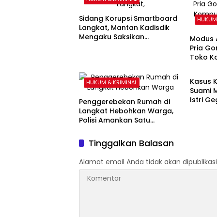
Sidang Korupsi Smartboard
HUKUM 
Langkat, Mantan Kadisdik
Mengaku Saksikan
Modus A
Penyerahan Uang Rp1 Miliar
Pria Go
kepada Eks Pj Bupati
Toko Ko
HUKUM 
Salat M
Kasus K
HUKUM & KRIMINAL
Suami 
Istri G
Penggerebekan Rumah di
Ibadah
Langkat Hebohkan Warga,
Polisi Amankan Satu
Terduga Pelaku
Tinggalkan Balasan
Alamat email Anda tidak akan dipublikasi