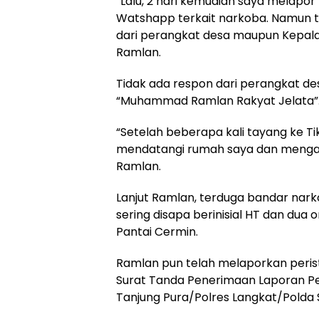
“Lalu, 2 hari kemudian saya melapor
Watshapp terkait narkoba. Namun t
dari perangkat desa maupun Kepal
Ramlan.
Tidak ada respon dari perangkat de
“Muhammad Ramlan Rakyat Jelata”
“Setelah beberapa kali tayang ke T
mendatangi rumah saya dan menganc
Ramlan.
Lanjut Ramlan, terduga bandar na
sering disapa berinisial HT dan du
Pantai Cermin.
Ramlan pun telah melaporkan perist
Surat Tanda Penerimaan Laporan P
Tanjung Pura/Polres Langkat/Polda