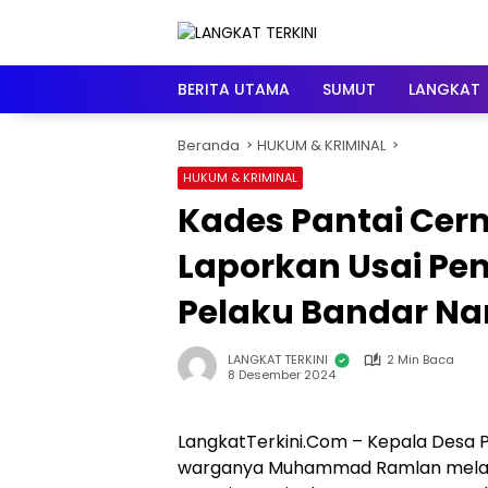
Langsung
ke
konten
BERITA UTAMA
SUMUT
LANGKAT
Beranda
HUKUM & KRIMINAL
HUKUM & KRIMINAL
Kades Pantai Cer
Laporkan Usai P
Pelaku Bandar Na
LANGKAT TERKINI
2 Min Baca
8 Desember 2024
LangkatTerkini.Com – Kepala Desa
warganya Muhammad Ramlan melapo