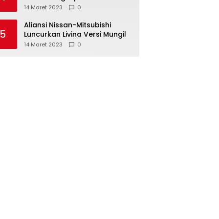
Pajero Sport
14 Maret 2023
0
Aliansi Nissan-Mitsubishi
5
Luncurkan Livina Versi Mungil
14 Maret 2023
0