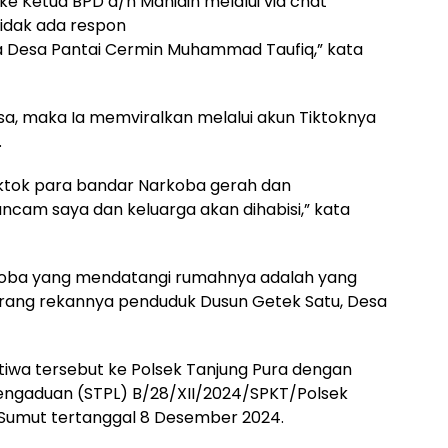
 ke Ketua BPD a/n Mahidin melalui via chat
idak ada respon
a Desa Pantai Cermin Muhammad Taufiq,” kata
sa, maka Ia memviralkan melalui akun Tiktoknya
.
iktok para bandar Narkoba gerah dan
am saya dan keluarga akan dihabisi,” kata
rkoba yang mendatangi rumahnya adalah yang
a orang rekannya penduduk Dusun Getek Satu, Desa
iwa tersebut ke Polsek Tanjung Pura dengan
engaduan (STPL) B/28/XII/2024/SPKT/Polsek
 Sumut tertanggal 8 Desember 2024.