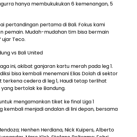
 Cugurra hanya membukukukan 6 kemenangan, 5
sai pertandingan pertama di Bali. Fokus kami
han pemain. Mudah-mudahan tim bisa bermain
” ujar Teco.
ung vs Bali United
aga ini, akibat ganjaran kartu merah pada leg 1.
diksi bisa kembali menemani Elias Dolah di sektor
terkena cedera di leg 1, Haudi tetap terlihat
yang bertolak ke Bandung.
untuk mengamankan tiket ke final Liga 1
g kembali menjadi andalan di lini depan, bersama
endoza; Henhen Herdiana, Nick Kuipers, Alberto