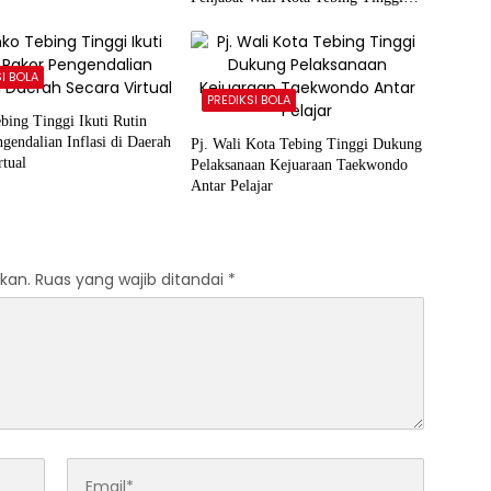
Bacakan Sambutan Mendagri RI
SI BOLA
PREDIKSI BOLA
ing Tinggi Ikuti Rutin
gendalian Inflasi di Daerah
Pj. Wali Kota Tebing Tinggi Dukung
rtual
Pelaksanaan Kejuaraan Taekwondo
Antar Pelajar
kan.
Ruas yang wajib ditandai
*