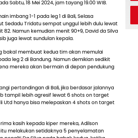
pada Sabtu, 18 Mei 2024, jam tayang 19.00 WIB.
in imbang 1-1 pada leg 1 di Bali, Selasa
ut Sedadu Tridatu sempat unggul lebih dulu lewat
it 82. Namun kemudian menit 90+9, David da Silva
 juga lewat sundulan kepala.
ng bakal membuat kedua tim akan memulai
ada leg 2 di Bandung. Namun demikian sedikit
karena mereka akan bermain di depan pendukung
gi pertandingan di Bali, jika berdasar jalannya
ersib tampil lebih agresif lewat 6 shots on target
ali Utd hanya bisa melepaskan 4 shots on target
rterima kasih kepada kiper mereka, Adilson
l itu melakukan setidaknya 5 penyelamatan