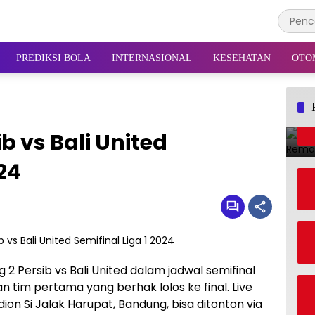
PREDIKSI BOLA
INTERNASIONAL
KESEHATAN
OTO
ib vs Bali United
24
eg 2 Persib vs Bali United dalam jadwal semifinal
an tim pertama yang berhak lolos ke final. Live
dion Si Jalak Harupat, Bandung, bisa ditonton via