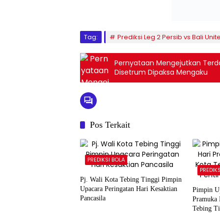
Tag:
Prediksi Leg 2 Persib vs Bali Unit
Pernyataan Mengejutkan Terd
Disetrum Dipaksa Mengaku
Pos Terkait
PREDIKSI BOLA
PREDIK
Pj. Wali Kota Tebing Tinggi Pimpin
Upacara Peringatan Hari Kesaktian
Pimpin Up
Pancasila
Pramuka 
Tebing T
Jiwa Panc