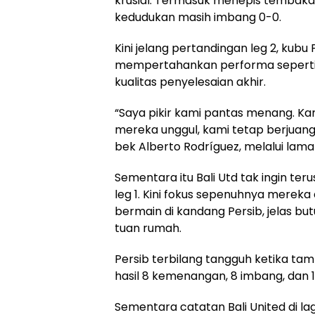
krusial. Termasuk menepis tembakan
kedudukan masih imbang 0-0.
Kini jelang pertandingan leg 2, kubu 
mempertahankan performa seperti sa
kualitas penyelesaian akhir.
“Saya pikir kami pantas menang. Ka
mereka unggul, kami tetap berjuang
bek Alberto Rodríguez, melalui lama
Sementara itu Bali Utd tak ingin te
leg 1. Kini fokus sepenuhnya mereka 
bermain di kandang Persib, jelas bu
tuan rumah.
Persib terbilang tangguh ketika tam
hasil 8 kemenangan, 8 imbang, dan 1 
Sementara catatan Bali United di lag