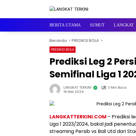
Langsung
ke
konten
BERITA UTAMA
SUMUT
LANGKAT
Beranda
PREDIKSI BOLA
PREDIKSI BOLA
Prediksi Leg 2 Pers
Semifinal Liga 1 20
LANGKAT TERKINI
3 Min Baca
18 Mei 2024
LANGKATTERKINI.COM
– Prediksi l
Liga 1 2023/2024, bakal jadi penentu
streaming Persib vs Bali Utd dari Sta