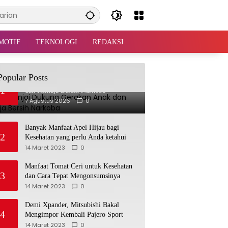
MOTIF
TEKNOLOGI
REDAKSI
Popular Posts
TP PKK Binjai Dukung Gerakan Anak
1
dan Remaja Bersih Narkoba
7 Agustus 2026
0
Banyak Manfaat Apel Hijau bagi
2
Kesehatan yang perlu Anda ketahui
14 Maret 2023
0
Manfaat Tomat Ceri untuk Kesehatan
3
dan Cara Tepat Mengonsumsinya
14 Maret 2023
0
Demi Xpander, Mitsubishi Bakal
4
Mengimpor Kembali Pajero Sport
14 Maret 2023
0