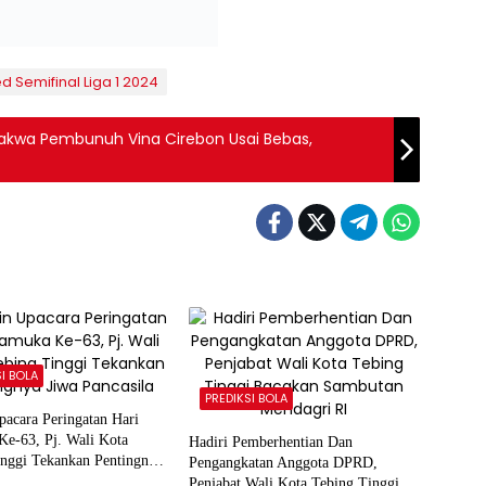
ed Semifinal Liga 1 2024
akwa Pembunuh Vina Cirebon Usai Bebas,
SI BOLA
PREDIKSI BOLA
acara Peringatan Hari
Ke-63, Pj. Wali Kota
Hadiri Pemberhentian Dan
inggi Tekankan Pentingnya
Pengangkatan Anggota DPRD,
asila
Penjabat Wali Kota Tebing Tinggi