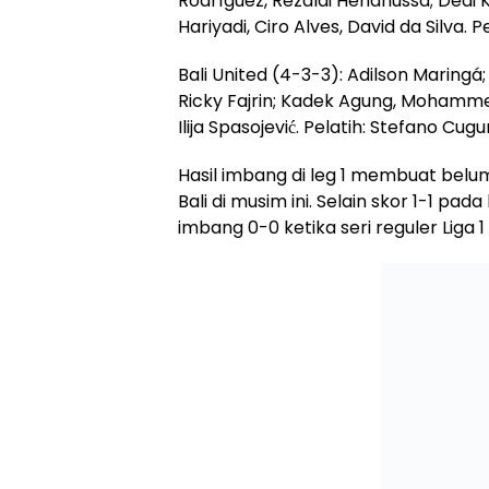
Rodríguez, Rezaldi Hehanussa; Dedi 
Hariyadi, Ciro Alves, David da Silva. 
Bali United (4-3-3): Adilson Maringá;
Ricky Fajrin; Kadek Agung, Mohammed
Ilija Spasojević. Pelatih: Stefano Cugu
Hasil imbang di leg 1 membuat bel
Bali di musim ini. Selain skor 1-1 pada 
imbang 0-0 ketika seri reguler Liga 