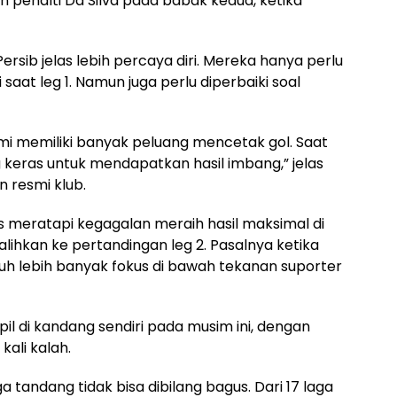
 penalti Da Silva pada babak kedua, ketika
Persib jelas lebih percaya diri. Mereka hanya perlu
at leg 1. Namun juga perlu diperbaiki soal
mi memiliki banyak peluang mencetak gol. Saat
 keras untuk mendapatkan hasil imbang,” jelas
n resmi klub.
rus meratapi kegagalan meraih hasil maksimal di
alihkan ke pertandingan leg 2. Pasalnya ketika
tuh lebih banyak fokus di bawah tekanan suporter
pil di kandang sendiri pada musim ini, dengan
kali kalah.
a tandang tidak bisa dibilang bagus. Dari 17 laga