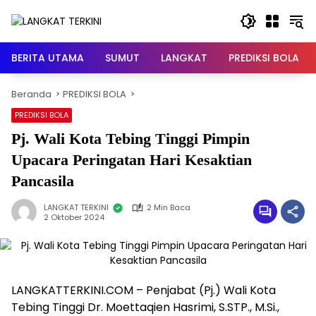
Langsung
ke
konten
BERITA UTAMA
SUMUT
LANGKAT
PREDIKSI BOLA
Beranda
PREDIKSI BOLA
PREDIKSI BOLA
Pj. Wali Kota Tebing Tinggi Pimpin
Upacara Peringatan Hari Kesaktian
Pancasila
LANGKAT TERKINI
2 Min Baca
2 Oktober 2024
LANGKATTERKINI.COM – Penjabat (Pj.) Wali Kota
Tebing Tinggi Dr. Moettaqien Hasrimi, S.STP., M.Si.,