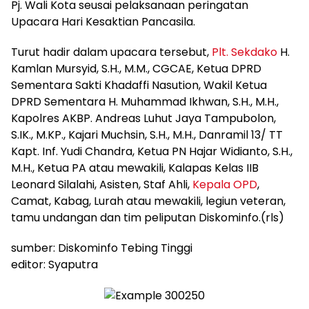
Pj. Wali Kota seusai pelaksanaan peringatan
Upacara Hari Kesaktian Pancasila.
Turut hadir dalam upacara tersebut,
Plt. Sekdako
H.
Kamlan Mursyid, S.H., M.M., CGCAE, Ketua DPRD
Sementara Sakti Khadaffi Nasution, Wakil Ketua
DPRD Sementara H. Muhammad Ikhwan, S.H., M.H.,
Kapolres AKBP. Andreas Luhut Jaya Tampubolon,
S.IK., M.KP., Kajari Muchsin, S.H., M.H., Danramil 13/ TT
Kapt. Inf. Yudi Chandra, Ketua PN Hajar Widianto, S.H.,
M.H., Ketua PA atau mewakili, Kalapas Kelas IIB
Leonard Silalahi, Asisten, Staf Ahli,
Kepala OPD
,
Camat, Kabag, Lurah atau mewakili, legiun veteran,
tamu undangan dan tim peliputan Diskominfo.(rls)
sumber: Diskominfo Tebing Tinggi
editor: Syaputra