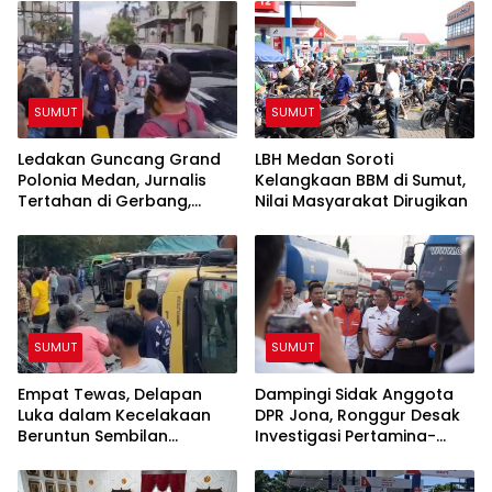
SUMUT
SUMUT
Ledakan Guncang Grand
LBH Medan Soroti
Polonia Medan, Jurnalis
Kelangkaan BBM di Sumut,
Tertahan di Gerbang,
Nilai Masyarakat Dirugikan
Awak Media Tak Diizinkan
Masuk Lokasi
SUMUT
SUMUT
Empat Tewas, Delapan
Dampingi Sidak Anggota
Luka dalam Kecelakaan
DPR Jona, Ronggur Desak
Beruntun Sembilan
Investigasi Pertamina-
Kendaraan di Sibolangit
Elnusa Soal Kelangkaan
BBM di Sumut