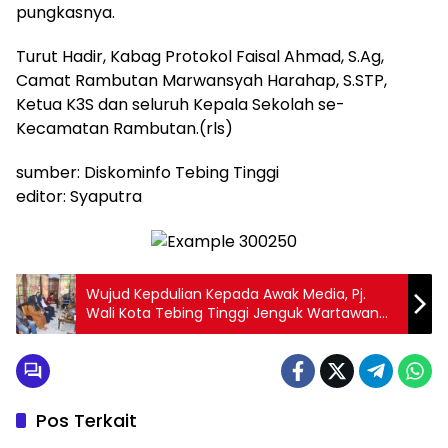
pungkasnya.
Turut Hadir, Kabag Protokol Faisal Ahmad, S.Ag,
Camat Rambutan Marwansyah Harahap, S.STP,
Ketua K3S dan seluruh Kepala Sekolah se-
Kecamatan Rambutan.(rls)
sumber: Diskominfo Tebing Tinggi
editor: Syaputra
Wujud Kepdulian Kepada Awak Media, Pj.
Wali Kota Tebing Tinggi Jenguk Wartawan
Yang Sakit
Pos Terkait