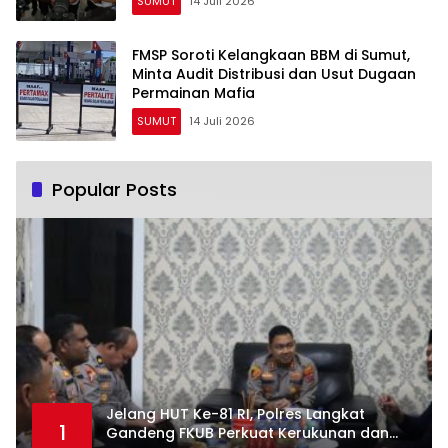
SUMUT
14 Juli 2026
FMSP Soroti Kelangkaan BBM di Sumut,
Minta Audit Distribusi dan Usut Dugaan
Permainan Mafia
SUMUT
14 Juli 2026
Popular Posts
Jelang HUT Ke-81 RI, Polres Langkat
1
Gandeng FKUB Perkuat Kerukunan dan