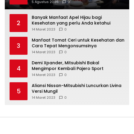
Kamtibmas
5 Agustus 2026
0
Banyak Manfaat Apel Hijau bagi
2
Kesehatan yang perlu Anda ketahui
14 Maret 2023
0
Manfaat Tomat Ceri untuk Kesehatan dan
3
Cara Tepat Mengonsumsinya
14 Maret 2023
0
Demi Xpander, Mitsubishi Bakal
4
Mengimpor Kembali Pajero Sport
14 Maret 2023
0
Aliansi Nissan-Mitsubishi Luncurkan Livina
5
Versi Mungil
14 Maret 2023
0