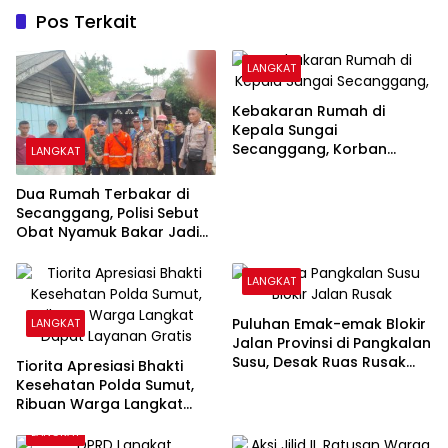
Pos Terkait
LANGKAT
Kebakaran Rumah di
Kepala Sungai
Secanggang, Korban
LANGKAT
Dievakuasi
Dua Rumah Terbakar di
Secanggang, Polisi Sebut
Obat Nyamuk Bakar Jadi
Dugaan Pemicu
LANGKAT
Puluhan Emak-emak Blokir
LANGKAT
Jalan Provinsi di Pangkalan
Susu, Desak Ruas Rusak
Tiorita Apresiasi Bhakti
Segera Diperbaiki
Kesehatan Polda Sumut,
Ribuan Warga Langkat
Dapat Layanan Gratis
LANGKAT