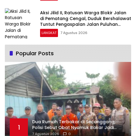
Aksi Jilid II, Ratusan Warga Blokir Jalan
di Pematang Cengal, Duduk Bershalawat
Tuntut Pengaspalan Jalan Puluhan
Tahun Rusak
LANGKAT
7 Agustus 2026
Popular Posts
Dua Rumah Terbakar di Secanggang,
1
Polisi Sebut Obat Nyamuk Bakar Jadi
Dugaan Pemicu
7 Agustus 2026
0