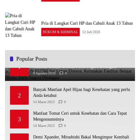
Pria di Langkat Curi HP dan Cabuli Anak 13 Tahun
HUKUM & KRIMINAL
12 Juli 2026
Popular Posts
Kondisi SDN 057760 Sei Lepan Disorot, Kerusakan
1
Fasilitas Belajar Dinilai Perlu Segera Ditangani
8 Agustus 2026
0
Banyak Manfaat Apel Hijau bagi Kesehatan yang perlu
2
Anda ketahui
14 Maret 2023
0
Manfaat Tomat Ceri untuk Kesehatan dan Cara Tepat
3
Mengonsumsinya
14 Maret 2023
0
Demi Xpander, Mitsubishi Bakal Mengimpor Kembali