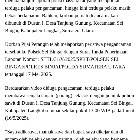
menidaklanjuti laporan polisi masyarakat yang melaporkan
terduga pelaku pengancaman, hingga kini terduga pelaku masih
bebas berkeliaran. Bahkan, korban pernah di ancam akan
dibunuh di Dusun I, Desa Tanjung Gunung, Kecamatan Sei
Bingai, Kabupaten Langkat, Sumatera Utara.
Korban Pijai Perangin telah melaporkan peristiwa pengancaman
tersebut ke Polsek Sei Bingai dengan Surat Tanda Penerimaan
Laporan Nomor : STTL/31/V/2025/SPKT/POLSEK SEI
BINGAI/POLRES BINJAI/POLDA SUMATERA UTARA
tertanggal 17 Mei 2025.
Berdasarkan video diduga pengacaman, terduga pelaku
membawa senjata tanjam (parang) cek cok dengan pemilik pohon
sawit di Dusun I, Desa Tanjung Gunung, Kecamatan Sei Bingai,
Kabupaten Langkat seminar sekitar pukul 13.00 WIB pada Jumat
(16/5/2025).
“Saya adik saya, mamak saya dan bapak saya dikejar dan di
ancam oleh pelaku dengan parang , oleh pelaku yang bernama