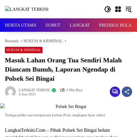
Langsung
ke
konten
BERITA UTAMA
SUMUT
LANGKAT
PREDIKSI BOLA
Beranda
HUKUM & KRIMINAL
HUKUM & KRIMINAL
Masuk Lahan Orang Tua Sendiri Malah
Diancam Bunuh, Laporan Ngendap di
Polsek Sei Bingai
LANGKAT TERKINI
4 Min Baca
6 Juni 2025
Terduga pelaku saat mengancam korban (Foto: tangkapan layar video)
LangkatTerkini.Com – Pihak Polsek Sei Bingai belum