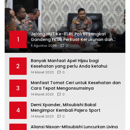
Jelang HUT Ke-81 RI, Polres Langkat
1
Gandeng FKUB Perkuat Kerukunan dan
Kamtibmas
5 Agustus 2026
0
Banyak Manfaat Apel Hijau bagi
2
Kesehatan yang perlu Anda ketahui
14 Maret 2023
0
Manfaat Tomat Ceri untuk Kesehatan dan
3
Cara Tepat Mengonsumsinya
14 Maret 2023
0
Demi Xpander, Mitsubishi Bakal
4
Mengimpor Kembali Pajero Sport
14 Maret 2023
0
Aliansi Nissan-Mitsubishi Luncurkan Livina