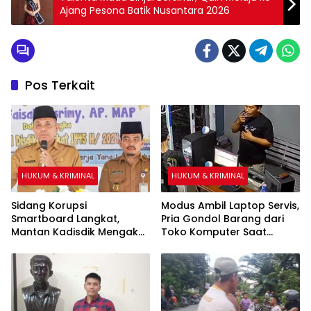
Ajang Pesona Batik Nusantara 2026
Pos Terkait
HUKUM & KRIMINAL
HUKUM & KRIMINAL
Sidang Korupsi
Modus Ambil Laptop Servis,
Smartboard Langkat,
Pria Gondol Barang dari
Mantan Kadisdik Mengaku
Toko Komputer Saat
Saksikan Penyerahan Uang
Pemilik Salat Magrib
Rp1 Miliar kepada Eks Pj
Bupati