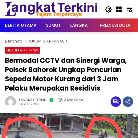
Langsung
ke
konten
BERITA UTAMA
SUMUT
LANGKAT
PREDIKSI BOLA
Beranda
HUKUM & KRIMINAL
HUKUM & KRIMINAL
Bermodal CCTV dan Sinergi Warga,
Polsek Bahorok Ungkap Pencurian
Sepeda Motor Kurang dari 3 Jam
Pelaku Merupakan Residivis
LANGKAT TERKINI
3 Min Baca
14 Mei 2026