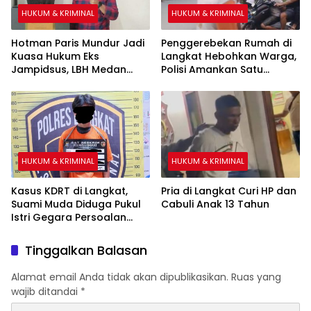
HUKUM & KRIMINAL
HUKUM & KRIMINAL
Hotman Paris Mundur Jadi
Penggerebekan Rumah di
Kuasa Hukum Eks
Langkat Hebohkan Warga,
Jampidsus, LBH Medan
Polisi Amankan Satu
Minta KPK Segera Ambil
Terduga Pelaku
Alih
HUKUM & KRIMINAL
HUKUM & KRIMINAL
Kasus KDRT di Langkat,
Pria di Langkat Curi HP dan
Suami Muda Diduga Pukul
Cabuli Anak 13 Tahun
Istri Gegara Persoalan
Ibadah
Tinggalkan Balasan
Alamat email Anda tidak akan dipublikasikan.
Ruas yang
wajib ditandai
*