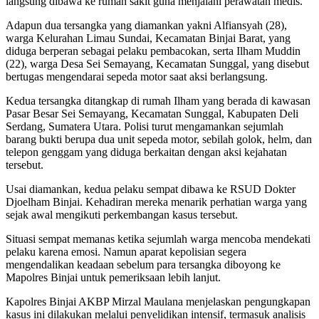
langsung dibawa ke rumah sakit guna menjalani perawatan medis.
Adapun dua tersangka yang diamankan yakni Alfiansyah (28),
warga Kelurahan Limau Sundai, Kecamatan Binjai Barat, yang
diduga berperan sebagai pelaku pembacokan, serta Ilham Muddin
(22), warga Desa Sei Semayang, Kecamatan Sunggal, yang disebut
bertugas mengendarai sepeda motor saat aksi berlangsung.
Kedua tersangka ditangkap di rumah Ilham yang berada di kawasan
Pasar Besar Sei Semayang, Kecamatan Sunggal, Kabupaten Deli
Serdang, Sumatera Utara. Polisi turut mengamankan sejumlah
barang bukti berupa dua unit sepeda motor, sebilah golok, helm, dan
telepon genggam yang diduga berkaitan dengan aksi kejahatan
tersebut.
Usai diamankan, kedua pelaku sempat dibawa ke RSUD Dokter
Djoelham Binjai. Kehadiran mereka menarik perhatian warga yang
sejak awal mengikuti perkembangan kasus tersebut.
Situasi sempat memanas ketika sejumlah warga mencoba mendekati
pelaku karena emosi. Namun aparat kepolisian segera
mengendalikan keadaan sebelum para tersangka diboyong ke
Mapolres Binjai untuk pemeriksaan lebih lanjut.
Kapolres Binjai AKBP Mirzal Maulana menjelaskan pengungkapan
kasus ini dilakukan melalui penyelidikan intensif, termasuk analisis