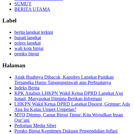
SUMUT
BERITA UTAMA
Label
berita langkat terkini
bupati langkat
polres langkat
wali kota binjai
pemko binjai
Halaman
Anak Buahnya Dibacok, Kapolres Langkat Pastikan
Tersangka Harus Tanggungjawab atas Perbuatanya
Indeks Berita
KPK Analisis LHKPN Wakil Ketua DPRD Langkat Ajai
Ismail, Masyarakat Diminta Berikan Informasi
LHKPN Wakil Ketua DPRD Langkat Disorot, Gempar: Ada
Apa Ini Kalau Umpet-Umpetan?
MTQ Ditutup, Camat Binjai Timur: Kita Wujudkan Insan
Qur’ani
Pedoman Media Siber
Pemko Binjai Komitmen Dukung Pengendalian Inflasi