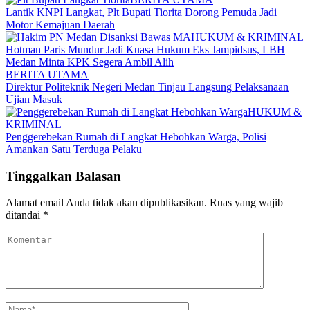
Lantik KNPI Langkat, Plt Bupati Tiorita Dorong Pemuda Jadi
Motor Kemajuan Daerah
HUKUM & KRIMINAL
Hotman Paris Mundur Jadi Kuasa Hukum Eks Jampidsus, LBH
Medan Minta KPK Segera Ambil Alih
BERITA UTAMA
Direktur Politeknik Negeri Medan Tinjau Langsung Pelaksanaan
Ujian Masuk
HUKUM &
KRIMINAL
Penggerebekan Rumah di Langkat Hebohkan Warga, Polisi
Amankan Satu Terduga Pelaku
Tinggalkan Balasan
Alamat email Anda tidak akan dipublikasikan.
Ruas yang wajib
ditandai
*