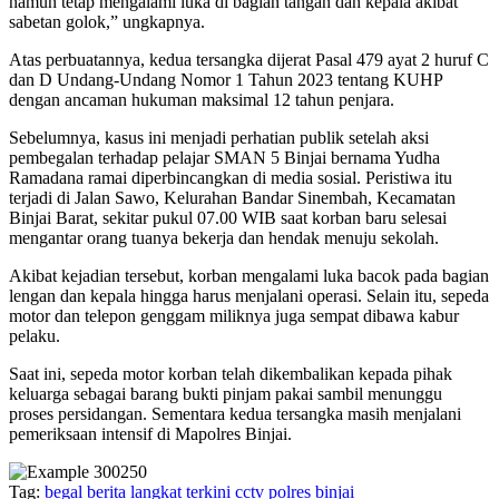
namun tetap mengalami luka di bagian tangan dan kepala akibat
sabetan golok,” ungkapnya.
Atas perbuatannya, kedua tersangka dijerat Pasal 479 ayat 2 huruf C
dan D Undang-Undang Nomor 1 Tahun 2023 tentang KUHP
dengan ancaman hukuman maksimal 12 tahun penjara.
Sebelumnya, kasus ini menjadi perhatian publik setelah aksi
pembegalan terhadap pelajar SMAN 5 Binjai bernama Yudha
Ramadana ramai diperbincangkan di media sosial. Peristiwa itu
terjadi di Jalan Sawo, Kelurahan Bandar Sinembah, Kecamatan
Binjai Barat, sekitar pukul 07.00 WIB saat korban baru selesai
mengantar orang tuanya bekerja dan hendak menuju sekolah.
Akibat kejadian tersebut, korban mengalami luka bacok pada bagian
lengan dan kepala hingga harus menjalani operasi. Selain itu, sepeda
motor dan telepon genggam miliknya juga sempat dibawa kabur
pelaku.
Saat ini, sepeda motor korban telah dikembalikan kepada pihak
keluarga sebagai barang bukti pinjam pakai sambil menunggu
proses persidangan. Sementara kedua tersangka masih menjalani
pemeriksaan intensif di Mapolres Binjai.
Tag:
begal
berita langkat terkini
cctv
polres binjai