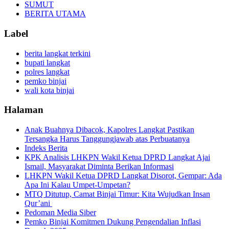
SUMUT
BERITA UTAMA
Label
berita langkat terkini
bupati langkat
polres langkat
pemko binjai
wali kota binjai
Halaman
Anak Buahnya Dibacok, Kapolres Langkat Pastikan
Tersangka Harus Tanggungjawab atas Perbuatanya
Indeks Berita
KPK Analisis LHKPN Wakil Ketua DPRD Langkat Ajai
Ismail, Masyarakat Diminta Berikan Informasi
LHKPN Wakil Ketua DPRD Langkat Disorot, Gempar: Ada
Apa Ini Kalau Umpet-Umpetan?
MTQ Ditutup, Camat Binjai Timur: Kita Wujudkan Insan
Qur’ani
Pedoman Media Siber
Pemko Binjai Komitmen Dukung Pengendalian Inflasi