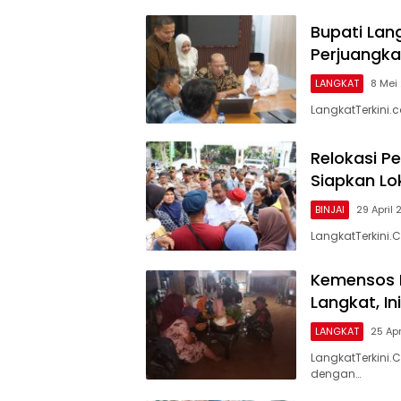
Bupati Lan
Perjuangka
LANGKAT
8 Mei
LangkatTerkini.
Relokasi P
Siapkan Lo
BINJAI
29 April
LangkatTerkini.
Kemensos K
Langkat, In
LANGKAT
25 Ap
LangkatTerkini
dengan…