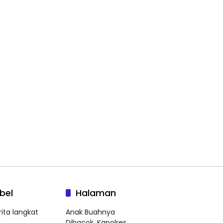
bel
Halaman
rita langkat
Anak Buahnya
i
Dibacok, Kapolres