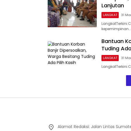
Lanjutan
LANGKAT
31 Ma
LangkatTerkini
kepemimpinan…
Bantuan Ko
Tuding Ada 
LANGKAT
31 Ma
LangkatTerkini.
Alamat Redaksi: Jalan Lintas Sumat