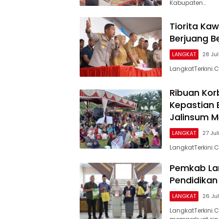
Kabupaten…
Tiorita Kaw
Berjuang 
LANGKAT
28 Ju
LangkatTerkini.C
Ribuan Kor
Kepastian
Jalinsum 
LANGKAT
27 Jul
LangkatTerkini.
Pemkab La
Pendidikan
LANGKAT
26 Ju
LangkatTerkini.