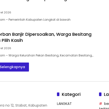
ret 2026
.Com – Pemerintah Kabupaten Langkat di bawah
rban Banjir Dipersoalkan, Warga Besitang
Pilih Kasih
ret 2026
Com – Warga Kelurahan Pekan Besitang, Kecamatan Besitang,…
Selengkapnya
Kategori
La
LANGKAT
be
era no 12, Stabat, Kabupaten
terkin