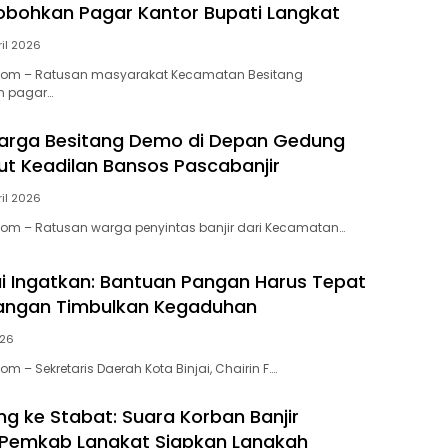
obohkan Pagar Kantor Bupati Langkat
ril 2026
.Com – Ratusan masyarakat Kecamatan Besitang
 pagar…
arga Besitang Demo di Depan Gedung
ut Keadilan Bansos Pascabanjir
ril 2026
Com – Ratusan warga penyintas banjir dari Kecamatan…
ai Ingatkan: Bantuan Pangan Harus Tepat
Jangan Timbulkan Kegaduhan
026
om – Sekretaris Daerah Kota Binjai, Chairin F….
ng ke Stabat: Suara Korban Banjir
 Pemkab Langkat Siapkan Langkah