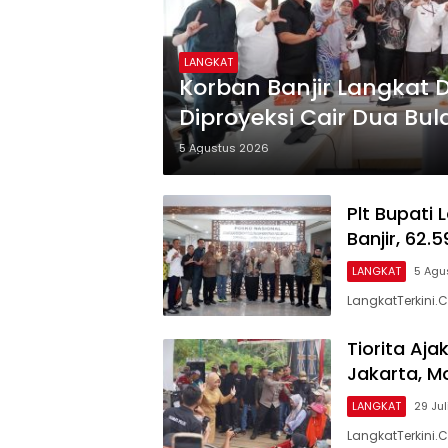
LANGKAT
Korban Banjir Langkat 
Diproyeksi Cair Dua Bul
5 Agustus 2026
Plt Bupati
Banjir, 62
LANGKAT
5 Agu
LangkatTerkini.C
Tiorita Aja
Jakarta, M
LANGKAT
29 Ju
LangkatTerkini.