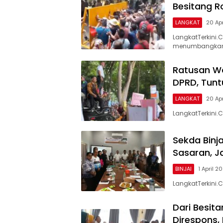
Besitang R
LANGKAT
20 Ap
LangkatTerkini
menumbangkan
Ratusan W
DPRD, Tunt
LANGKAT
20 Ap
LangkatTerkini.
Sekda Binj
Sasaran, 
BINJAI
1 April 2
LangkatTerkini.C
Dari Besita
Direspons,