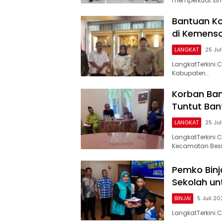
memperkuat sin
Bantuan Ko
di Kemens
LANGKAT
25 Ju
LangkatTerkini.
Kabupaten…
Korban Ban
Tuntut Ban
LANGKAT
25 Ju
LangkatTerkini.
Kecamatan Besi
Pemko Binj
Sekolah un
BINJAI
5 Juli 2
LangkatTerkini.