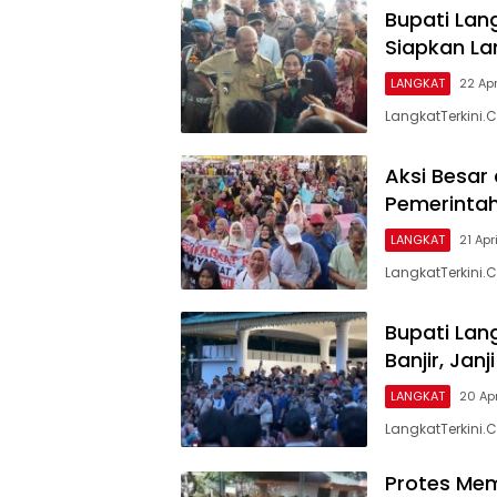
Bupati Lan
Siapkan La
LANGKAT
22 Ap
LangkatTerkini.
Aksi Besar 
Pemerinta
LANGKAT
21 Apr
LangkatTerkini.
Bupati Lan
Banjir, Jan
LANGKAT
20 Ap
LangkatTerkini.C
Protes Mem