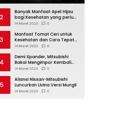
Banyak Manfaat Apel Hijau
2
bagi Kesehatan yang perlu
Anda ketahui
14 Maret 2023
0
Manfaat Tomat Ceri untuk
3
Kesehatan dan Cara Tepat
Mengonsumsinya
14 Maret 2023
0
Demi Xpander, Mitsubishi
4
Bakal Mengimpor Kembali
Pajero Sport
14 Maret 2023
0
Aliansi Nissan-Mitsubishi
5
Luncurkan Livina Versi Mungil
14 Maret 2023
0