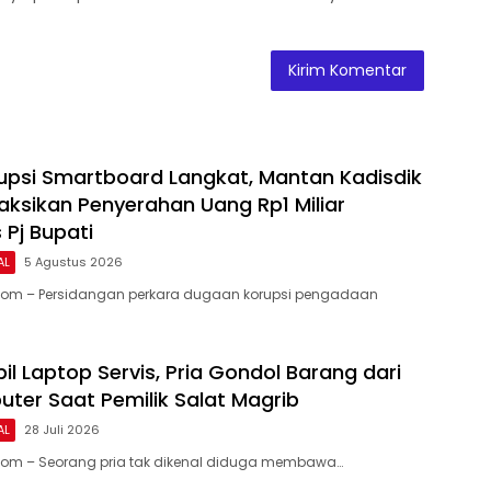
upsi Smartboard Langkat, Mantan Kadisdik
ksikan Penyerahan Uang Rp1 Miliar
 Pj Bupati
AL
5 Agustus 2026
.Com – Persidangan perkara dugaan korupsi pengadaan
l Laptop Servis, Pria Gondol Barang dari
ter Saat Pemilik Salat Magrib
AL
28 Juli 2026
.Com – Seorang pria tak dikenal diduga membawa…