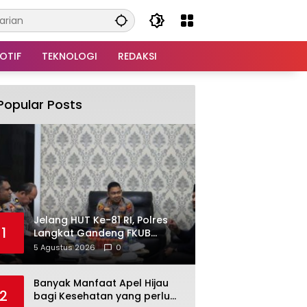
OTIF
TEKNOLOGI
REDAKSI
Popular Posts
Jelang HUT Ke-81 RI, Polres
1
Langkat Gandeng FKUB
Perkuat Kerukunan dan
5 Agustus 2026
0
Kamtibmas
Banyak Manfaat Apel Hijau
2
bagi Kesehatan yang perlu