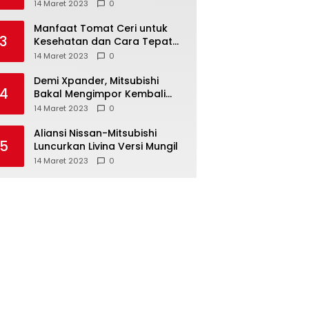
Anda ketahui
14 Maret 2023
0
Manfaat Tomat Ceri untuk
3
Kesehatan dan Cara Tepat
Mengonsumsinya
14 Maret 2023
0
Demi Xpander, Mitsubishi
4
Bakal Mengimpor Kembali
Pajero Sport
14 Maret 2023
0
Aliansi Nissan-Mitsubishi
5
Luncurkan Livina Versi Mungil
14 Maret 2023
0