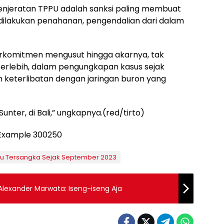
penjeratan TPPU adalah sanksi paling membuat
a dilakukan penahanan, pengendalian dari dalam
erkomitmen mengusut hingga akarnya, tak
 Terlebih, dalam pengungkapan kasus sejak
 keterlibatan dengan jaringan buron yang
Sunter, di Bali,” ungkapnya.(red/tirto)
bu Tersangka Sejak September 2023
 Alexander Marwata: Iseng-iseng Aja