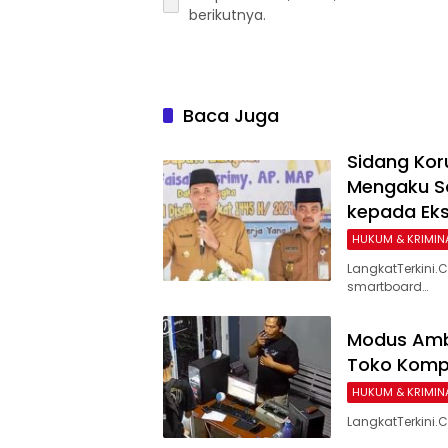
berikutnya.
Baca Juga
Sidang Kor
Mengaku Sa
kepada Eks
HUKUM & KRIMIN
LangkatTerkini
smartboard…
Modus Ambi
Toko Kompu
HUKUM & KRIMIN
LangkatTerkini