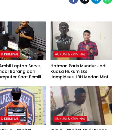
& KRIMINAL
HUKUM & KRIMINAL
mbil Laptop Servis,
Hotman Paris Mundur Jadi
ndol Barang dari
Kuasa Hukum Eks
mputer Saat Pemilik
Jampidsus, LBH Medan Minta
agrib
KPK Segera Ambil Alih
& KRIMINAL
HUKUM & KRIMINAL