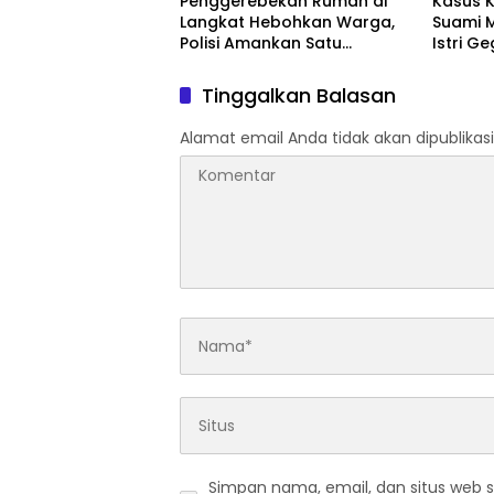
Penggerebekan Rumah di
Kasus K
Langkat Hebohkan Warga,
Suami 
Polisi Amankan Satu
Istri G
Terduga Pelaku
Ibadah
Tinggalkan Balasan
Alamat email Anda tidak akan dipublikasi
Simpan nama, email, dan situs web 