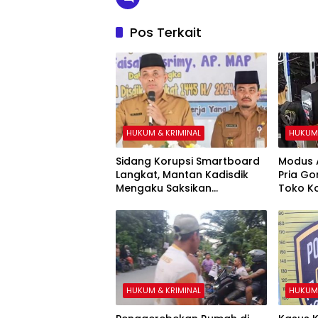
Pos Terkait
HUKUM & KRIMINAL
HUKUM 
Sidang Korupsi Smartboard
Modus A
Langkat, Mantan Kadisdik
Pria Go
Mengaku Saksikan
Toko Ko
Penyerahan Uang Rp1 Miliar
Salat M
kepada Eks Pj Bupati
HUKUM & KRIMINAL
HUKUM 