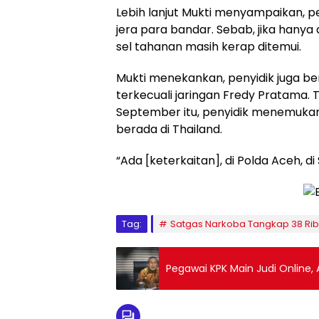
Lebih lanjut Mukti menyampaikan, 
jera para bandar. Sebab, jika hany
sel tahanan masih kerap ditemui.
Mukti menekankan, penyidik juga b
terkecuali jaringan Fredy Pratama.
September itu, penyidik menemukan
berada di Thailand.
“Ada [keterkaitan], di Polda Aceh, di 
Tag:
Satgas Narkoba Tangkap 38 Ri
Pegawai KPK Main Judi Online,