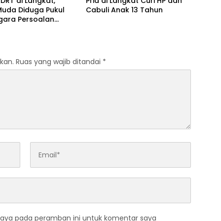
DRT di Langkat,
Pria di Langkat Curi HP dan
Muda Diduga Pukul
Cabuli Anak 13 Tahun
egara Persoalan
kan.
Ruas yang wajib ditandai
*
saya pada peramban ini untuk komentar saya