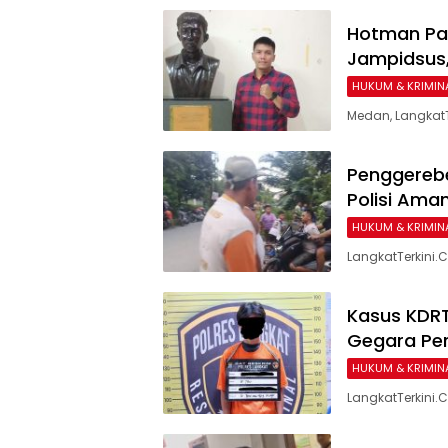
Hotman Par
Jampidsus,
HUKUM & KRIMIN
Medan, Langkat
Penggereb
Polisi Ama
HUKUM & KRIMIN
LangkatTerkini
Kasus KDRT
Gegara Per
HUKUM & KRIMIN
LangkatTerkini.C