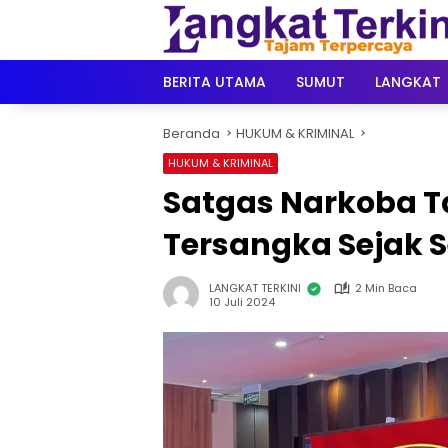
Langsung
ke
konten
BERITA UTAMA
SUMUT
LANGKAT
Beranda
HUKUM & KRIMINAL
HUKUM & KRIMINAL
Satgas Narkoba T
Tersangka Sejak 
LANGKAT TERKINI
2 Min Baca
10 Juli 2024