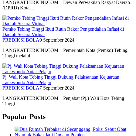
LANGKATTERKINI.COM – Dewan Perwakilan Rakyat Daerah
(DPRD) Kota…
Pemko Tebing Tinggi Ikuti Rutin Rakor Pengendalian Inflasi di
Daerah Secara Virtual
PREDIKSI BOLA
9 September 2024
LANGKATTERKINI.COM – Pemerintah Kota (Pemko) Tebing
Tinggi melalui…
Pj. Wali Kota Tebing Tinggi Dukung Pelaksanaan Kejuaraan
Taekwondo Antar Pelajar
PREDIKSI BOLA
7 September 2024
LANGKATTERKINI.COM – Penjabat (Pj.) Wali Kota Tebing
Tinggi…
Popular Posts