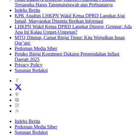
Tersangka Harus Tanggungjawab atas Perbuatanya
Indeks Berita
KPK Analisis LHKPN Wakil Ketua DPRD Langkat Ajai
Ismail, Masyarakat Diminta Berikan Informasi
LHKPN Wakil Ketua DPRD Langkat Disorot, Gempar: Ada
Apa Ini Kalau Umpet-Umpetan?
MTQ Ditutup, Camat Binjai Timur: Kita Wujudkan Insan
Qur’ani
Pedoman Media Siber
Pemko Binjai Komitmen Dukung Pengendalian Inflasi
Daerah 2025
Privacy Policy
Susunan Redaksi
Indeks Berita
Pedoman Media Siber
Susunan Redaksi