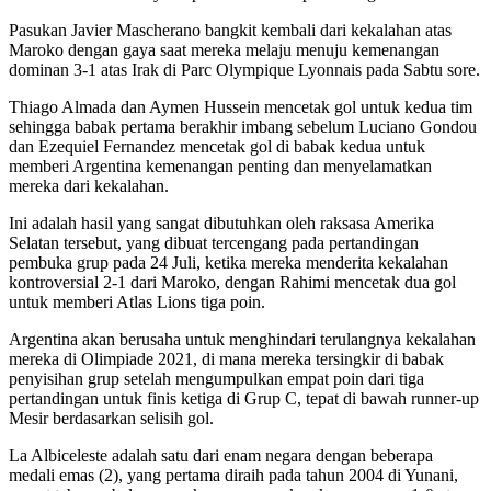
Pasukan Javier Mascherano bangkit kembali dari kekalahan atas
Maroko dengan gaya saat mereka melaju menuju kemenangan
dominan 3-1 atas Irak di Parc Olympique Lyonnais pada Sabtu sore.
Thiago Almada dan Aymen Hussein mencetak gol untuk kedua tim
sehingga babak pertama berakhir imbang sebelum Luciano Gondou
dan Ezequiel Fernandez mencetak gol di babak kedua untuk
memberi Argentina kemenangan penting dan menyelamatkan
mereka dari kekalahan.
Ini adalah hasil yang sangat dibutuhkan oleh raksasa Amerika
Selatan tersebut, yang dibuat tercengang pada pertandingan
pembuka grup pada 24 Juli, ketika mereka menderita kekalahan
kontroversial 2-1 dari Maroko, dengan Rahimi mencetak dua gol
untuk memberi Atlas Lions tiga poin.
Argentina akan berusaha untuk menghindari terulangnya kekalahan
mereka di Olimpiade 2021, di mana mereka tersingkir di babak
penyisihan grup setelah mengumpulkan empat poin dari tiga
pertandingan untuk finis ketiga di Grup C, tepat di bawah runner-up
Mesir berdasarkan selisih gol.
La Albiceleste adalah satu dari enam negara dengan beberapa
medali emas (2), yang pertama diraih pada tahun 2004 di Yunani,