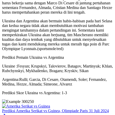
harus bekerja sama dengan Marco Di Cesare di jantung pertahanan
sementara Fernandez, Almada, Cristian Medina dan Santiago Hezze
harus mempertahankan peran mereka di lini tengah.
Ukraina dan Argentina akan bermain habis-habisan pada hari Selasa
dan kedua negara tidak akan membutuhkan motivasi tambahan
mengingat taruhannya dalam pertandingan ini. Sementara kami
memperkirakan Ukraina akan berjuang, tim Mascherano memiliki
kualitas dan daya tembak yang dibutuhkan untuk menyelesaikan
tugas dan kami mendukung mereka untuk meraih tiga poin di Parc
Olympique Lyonnais.(sportsmole/red)
Prediksi Pemain Ukraina vs Argentina
Ukraine :Fesyun; Krupskyi, Talovierov, Batagov, Martinyuk; Khlan,
Rubchynskyi, Mykhailenko, Bragaru; Kryskiv, Sikan
Argentina:Rulli; Garcia, Di Cesare, Otamendi, Soler; Fernandez,
Medina, Hezze, Almada; Simeone, Alvarez
Prediksi Skor Ukraina vs Argentina: 1-3
Prediksi Amerika Serikat vs Guinea, Olimpiade Paris 31 Juli 2024