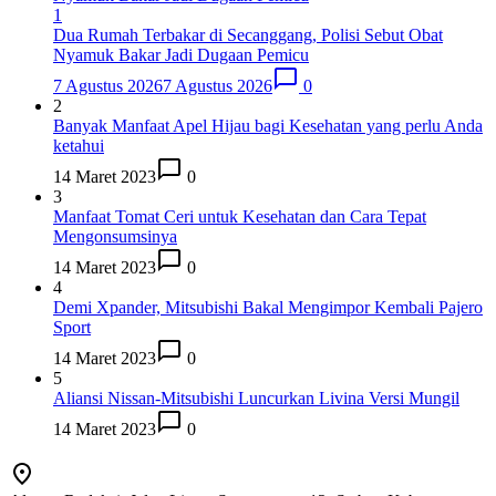
1
Dua Rumah Terbakar di Secanggang, Polisi Sebut Obat
Nyamuk Bakar Jadi Dugaan Pemicu
7 Agustus 2026
7 Agustus 2026
0
2
Banyak Manfaat Apel Hijau bagi Kesehatan yang perlu Anda
ketahui
14 Maret 2023
0
3
Manfaat Tomat Ceri untuk Kesehatan dan Cara Tepat
Mengonsumsinya
14 Maret 2023
0
4
Demi Xpander, Mitsubishi Bakal Mengimpor Kembali Pajero
Sport
14 Maret 2023
0
5
Aliansi Nissan-Mitsubishi Luncurkan Livina Versi Mungil
14 Maret 2023
0