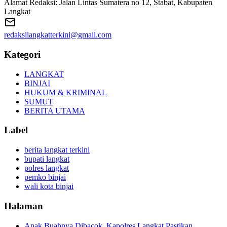
Alamat Redaksi: Jalan Lintas Sumatera no 12, Stabat, Kabupaten
Langkat
redaksilangkatterkini@gmail.com
Kategori
LANGKAT
BINJAI
HUKUM & KRIMINAL
SUMUT
BERITA UTAMA
Label
berita langkat terkini
bupati langkat
polres langkat
pemko binjai
wali kota binjai
Halaman
Anak Buahnya Dibacok, Kapolres Langkat Pastikan