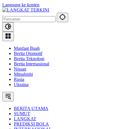
Langsung ke konten
Manfaat Buah
Berita Otomotif
Berita Teknologi
Berita Internasional
Nissan
Mitsubishi
Rusia
Ukraina
BERITA UTAMA
SUMUT
LANGKAT
PREDIKSI BOLA