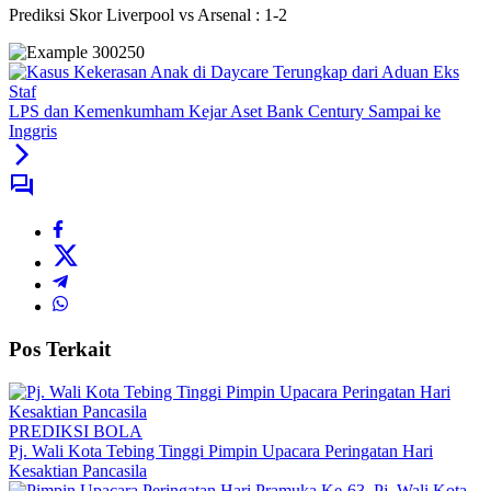
Prediksi Skor Liverpool vs Arsenal : 1-2
LPS dan Kemenkumham Kejar Aset Bank Century Sampai ke
Inggris
Pos Terkait
PREDIKSI BOLA
Pj. Wali Kota Tebing Tinggi Pimpin Upacara Peringatan Hari
Kesaktian Pancasila