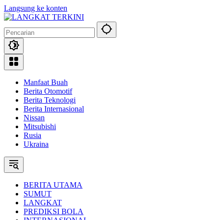
Langsung ke konten
Manfaat Buah
Berita Otomotif
Berita Teknologi
Berita Internasional
Nissan
Mitsubishi
Rusia
Ukraina
BERITA UTAMA
SUMUT
LANGKAT
PREDIKSI BOLA