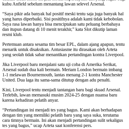
kubu Anfield sebelum menantang lawan selevel Arsenal.
“Saya pikir ada banyak hal positif meski tentu saja juga banyak hal
yang harus diperbaiki. Sisi positifnya adalah kami tidak kebobolan.
Saya rasa lawan hanya bisa menciptakan satu peluang berbahaya
dan itupun datang di 10 menit terakhir,” kata Slot dikutip laman
resmi klub.
Pertemuan antara sesama tim besar EPL, dalam ajang apapun, tentu
menarik untuk disaksikan. Antusiasme itu dirasakan oleh Arteta
yang seolah tidak sabar menantikan pertandingan kontra Liverpool.
Jika Liverpool baru menjalani satu uji coba di Amerika Serikat,
Arsenal sudah dua kali bermain. Meriam London bermain imbang
1-1 melawan Bournemouth, lantas menang 2-1 kontra Manchester
United. Dua laga itu sama-sama ditutup dengan adu penalti.
Kini, Liverpool tentu menjadi tantangan baru bagi skuad Arsenal.
Terlebih, lawan memasuki musim 2024-25 dengan nuansa baru
karena kehadiran pelatih anyar.
“Pertandingan ini menjadi tes yang bagus. Kami akan berhadapan
dengan tim yang memiliki pelatih baru yang saya suka, terutama
cara timnya bermain. Ini akan menjadi pertandingan sulit sekaligus
tes yang bagus,” ucap Arteta saat konferensi pers.