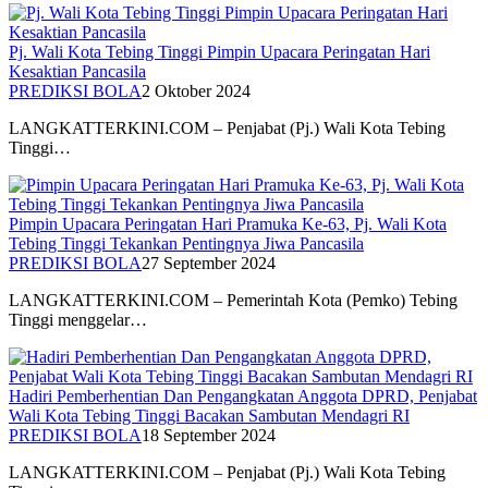
Pj. Wali Kota Tebing Tinggi Pimpin Upacara Peringatan Hari
Kesaktian Pancasila
PREDIKSI BOLA
2 Oktober 2024
LANGKATTERKINI.COM – Penjabat (Pj.) Wali Kota Tebing
Tinggi…
Pimpin Upacara Peringatan Hari Pramuka Ke-63, Pj. Wali Kota
Tebing Tinggi Tekankan Pentingnya Jiwa Pancasila
PREDIKSI BOLA
27 September 2024
LANGKATTERKINI.COM – Pemerintah Kota (Pemko) Tebing
Tinggi menggelar…
Hadiri Pemberhentian Dan Pengangkatan Anggota DPRD, Penjabat
Wali Kota Tebing Tinggi Bacakan Sambutan Mendagri RI
PREDIKSI BOLA
18 September 2024
LANGKATTERKINI.COM – Penjabat (Pj.) Wali Kota Tebing