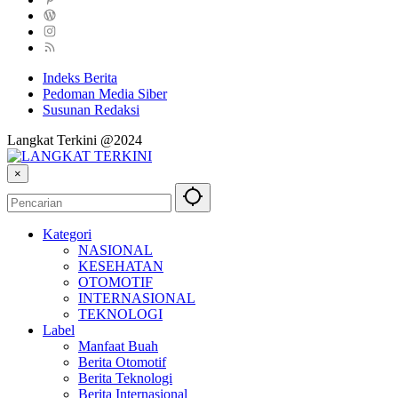
Indeks Berita
Pedoman Media Siber
Susunan Redaksi
Langkat Terkini @2024
×
Kategori
NASIONAL
KESEHATAN
OTOMOTIF
INTERNASIONAL
TEKNOLOGI
Label
Manfaat Buah
Berita Otomotif
Berita Teknologi
Berita Internasional