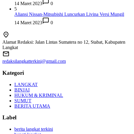
14 Maret 2023
0
5
Aliansi Nissan-Mitsubishi Luncurkan Livina Versi Mungil
14 Maret 2023
0
Alamat Redaksi: Jalan Lintas Sumatera no 12, Stabat, Kabupaten
Langkat
redaksilangkatterkini@gmail.com
Kategori
LANGKAT
BINJAI
HUKUM & KRIMINAL
SUMUT
BERITA UTAMA
Label
berita langkat terkini