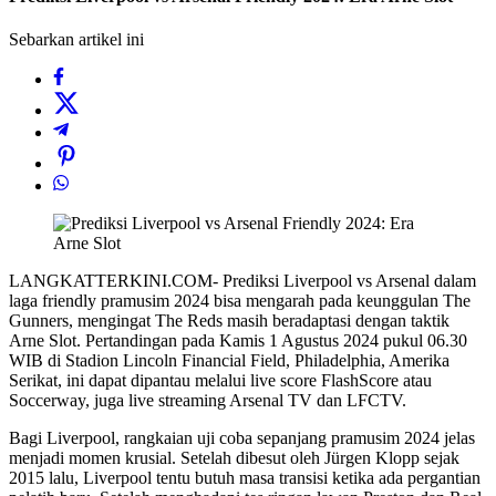
Sebarkan artikel ini
LANGKATTERKINI.COM- Prediksi Liverpool vs Arsenal dalam
laga friendly pramusim 2024 bisa mengarah pada keunggulan The
Gunners, mengingat The Reds masih beradaptasi dengan taktik
Arne Slot. Pertandingan pada Kamis 1 Agustus 2024 pukul 06.30
WIB di Stadion Lincoln Financial Field, Philadelphia, Amerika
Serikat, ini dapat dipantau melalui live score FlashScore atau
Soccerway, juga live streaming Arsenal TV dan LFCTV.
Bagi Liverpool, rangkaian uji coba sepanjang pramusim 2024 jelas
menjadi momen krusial. Setelah dibesut oleh Jürgen Klopp sejak
2015 lalu, Liverpool tentu butuh masa transisi ketika ada pergantian