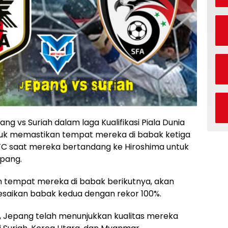
ang vs Suriah dalam laga Kualifikasi Piala Dunia
ntuk memastikan tempat mereka di babak ketiga
 AFC saat mereka bertandang ke Hiroshima untuk
epang.
 tempat mereka di babak berikutnya, akan
saikan babak kedua dengan rekor 100%.
a, Jepang telah menunjukkan kualitas mereka