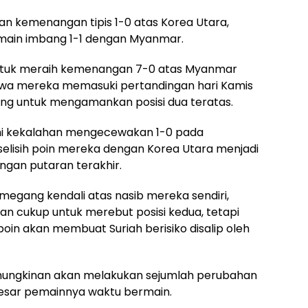
 kemenangan tipis 1-0 atas Korea Utara,
main imbang 1-1 dengan Myanmar.
untuk meraih kemenangan 7-0 atas Myanmar
wa mereka memasuki pertandingan hari Kamis
ng untuk mengamankan posisi dua teratas.
i kekalahan mengecewakan 1-0 pada
elisih poin mereka dengan Korea Utara menjadi
ngan putaran terakhir.
egang kendali atas nasib mereka sendiri,
 cukup untuk merebut posisi kedua, tetapi
oin akan membuat Suriah berisiko disalip oleh
emungkinan akan melakukan sejumlah perubahan
besar pemainnya waktu bermain.