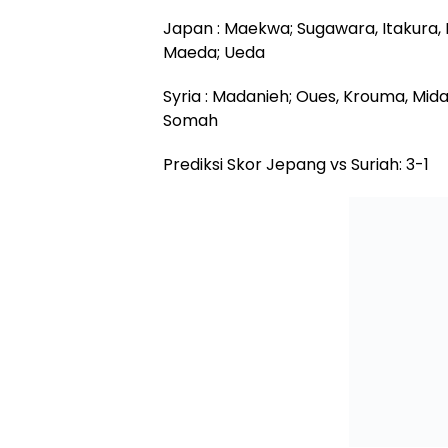
Japan : Maekwa; Sugawara, Itakura, 
Maeda; Ueda
Syria : Madanieh; Oues, Krouma, Midan
Somah
Prediksi Skor Jepang vs Suriah: 3-1
Prediksi Iran vs Uzbekistan, Kual
Pos Terkait