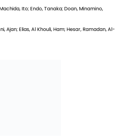
Machida, Ito; Endo, Tanaka; Doan, Minamino,
i, Ajan; Elias, Al Khouli, Ham; Hesar, Ramadan, Al-
ifikasi Piala Dunia 12 Juni 2024