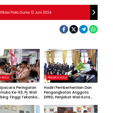
SI BOLA
PREDIKSI BOLA
 Upacara Peringatan
Hadiri Pemberhentian Dan
amuka Ke-63, Pj. Wali
Pengangkatan Anggota
bing Tinggi Tekankan
DPRD, Penjabat Wali Kota
nya Jiwa Pancasila
Tebing Tinggi Bacakan
Sambutan Mendagri RI
SI BOLA
PREDIKSI BOLA
ebing Tinggi Ikuti
Pj. Wali Kota Tebing Tinggi
akor Pengendalian
Dukung Pelaksanaan
 di Daerah Secara
Kejuaraan Taekwondo Antar
Pelajar