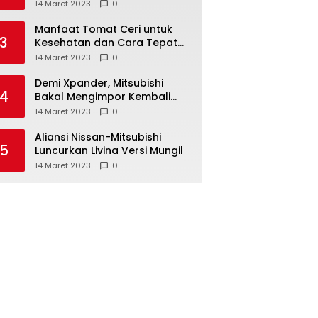
Anda ketahui
14 Maret 2023
0
Manfaat Tomat Ceri untuk
3
Kesehatan dan Cara Tepat
Mengonsumsinya
14 Maret 2023
0
Demi Xpander, Mitsubishi
4
Bakal Mengimpor Kembali
Pajero Sport
14 Maret 2023
0
Aliansi Nissan-Mitsubishi
5
Luncurkan Livina Versi Mungil
14 Maret 2023
0