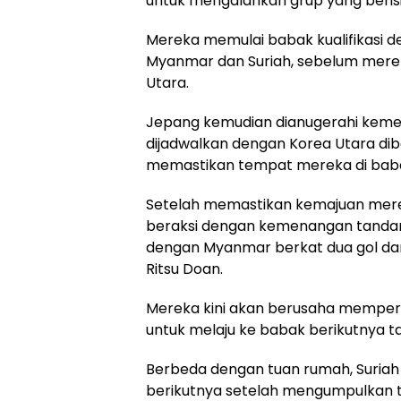
untuk mengalahkan grup yang berisi
Mereka memulai babak kualifikasi 
Myanmar dan Suriah, sebelum mere
Utara.
Jepang kemudian dianugerahi keme
dijadwalkan dengan Korea Utara d
memastikan tempat mereka di babak
Setelah memastikan kemajuan merek
beraksi dengan kemenangan tandan
dengan Myanmar berkat dua gol dari
Ritsu Doan.
Mereka kini akan berusaha mempert
untuk melaju ke babak berikutnya t
Berbeda dengan tuan rumah, Suri
berikutnya setelah mengumpulkan tuj