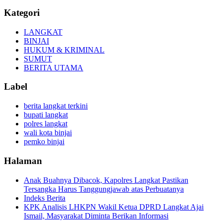
Kategori
LANGKAT
BINJAI
HUKUM & KRIMINAL
SUMUT
BERITA UTAMA
Label
berita langkat terkini
bupati langkat
polres langkat
wali kota binjai
pemko binjai
Halaman
Anak Buahnya Dibacok, Kapolres Langkat Pastikan
Tersangka Harus Tanggungjawab atas Perbuatanya
Indeks Berita
KPK Analisis LHKPN Wakil Ketua DPRD Langkat Ajai
Ismail, Masyarakat Diminta Berikan Informasi