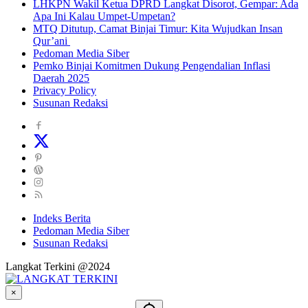
LHKPN Wakil Ketua DPRD Langkat Disorot, Gempar: Ada
Apa Ini Kalau Umpet-Umpetan?
MTQ Ditutup, Camat Binjai Timur: Kita Wujudkan Insan
Qur’ani
Pedoman Media Siber
Pemko Binjai Komitmen Dukung Pengendalian Inflasi
Daerah 2025
Privacy Policy
Susunan Redaksi
Indeks Berita
Pedoman Media Siber
Susunan Redaksi
Langkat Terkini @2024
×