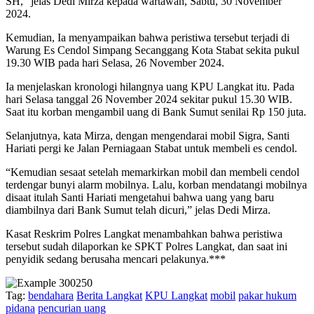
SH,” jelas Dedi Mirza kepada wartawan, Sabtu, 30 November
2024.
Kemudian, Ia menyampaikan bahwa peristiwa tersebut terjadi di
Warung Es Cendol Simpang Secanggang Kota Stabat sekita pukul
19.30 WIB pada hari Selasa, 26 November 2024.
Ia menjelaskan kronologi hilangnya uang KPU Langkat itu. Pada
hari Selasa tanggal 26 November 2024 sekitar pukul 15.30 WIB.
Saat itu korban mengambil uang di Bank Sumut senilai Rp 150 juta.
Selanjutnya, kata Mirza, dengan mengendarai mobil Sigra, Santi
Hariati pergi ke Jalan Perniagaan Stabat untuk membeli es cendol.
“Kemudian sesaat setelah memarkirkan mobil dan membeli cendol
terdengar bunyi alarm mobilnya. Lalu, korban mendatangi mobilnya
disaat itulah Santi Hariati mengetahui bahwa uang yang baru
diambilnya dari Bank Sumut telah dicuri,” jelas Dedi Mirza.
Kasat Reskrim Polres Langkat menambahkan bahwa peristiwa
tersebut sudah dilaporkan ke SPKT Polres Langkat, dan saat ini
penyidik sedang berusaha mencari pelakunya.***
Tag:
bendahara
Berita Langkat
KPU Langkat
mobil
pakar hukum
pidana
pencurian uang