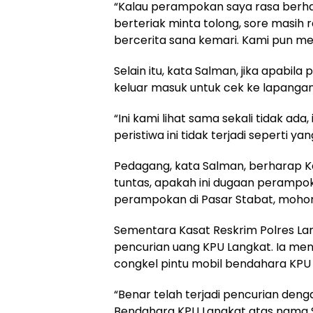
“Kalau perampokan saya rasa berhad
berteriak minta tolong, sore masih 
bercerita sana kemari. Kami pun meli
Selain itu, kata Salman, jika apabila
keluar masuk untuk cek ke lapangan
“Ini kami lihat sama sekali tidak a
peristiwa ini tidak terjadi seperti ya
Pedagang, kata Salman, berharap K
tuntas, apakah ini dugaan perampoka
perampokan di Pasar Stabat, mohon 
Sementara Kasat Reskrim Polres Lan
pencurian uang KPU Langkat. Ia m
congkel pintu mobil bendahara KPU 
“Benar telah terjadi pencurian de
Bendahara KPU Langkat atas nama San