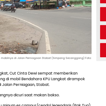
 mobilnya di Jalan Perniagaan Stabat (Simpang Secanggang) Foto:
ngkat, Cut Cinta Dewi sempat memberikan
ng di mobil Bendahara KPU Langkat dirampok
i Jalan Perniagaan, Stabat.
angnya dicuri saat makan bakso.
tu minum es campur/cendol legendaris (Pak Tua)