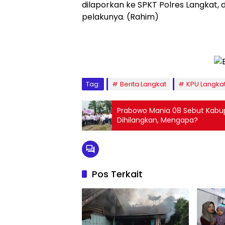
dilaporkan ke SPKT Polres Langkat, 
pelakunya. (Rahim)
Tag:
Berita Langkat
KPU Langka
Prabowo Mania 08 Sebut Kabup
Dihilangkan, Mengapa?
Pos Terkait