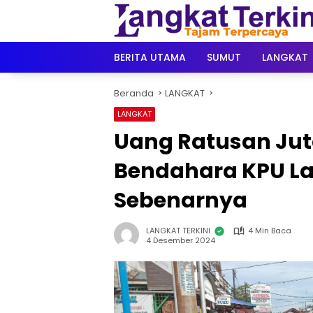
Langsung
ke
konten
BERITA UTAMA
SUMUT
LANGKAT
Beranda
LANGKAT
LANGKAT
Uang Ratusan Juta
Bendahara KPU Lan
Sebenarnya
LANGKAT TERKINI
4 Min Baca
4 Desember 2024