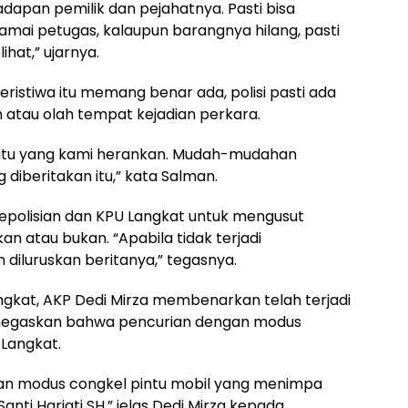
apan pemilik dan pejahatnya. Pasti bisa
ramai petugas, kalaupun barangnya hilang, pasti
hat,” ujarnya.
 peristiwa itu memang benar ada, polisi pasti ada
 atau olah tempat kejadian perkara.
da, itu yang kami herankan. Mudah-mudahan
ng diberitakan itu,” kata Salman.
epolisian dan KPU Langkat untuk mengusut
n atau bukan. “Apabila tidak terjadi
diluruskan beritanya,” tegasnya.
gkat, AKP Dedi Mirza membenarkan telah terjadi
enegaskan bahwa pencurian dengan modus
Langkat.
ngan modus congkel pintu mobil yang menimpa
ti Hariati SH,” jelas Dedi Mirza kepada