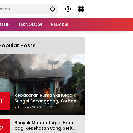
OTIF
TEKNOLOGI
REDAKSI
Popular Posts
Kebakaran Rumah di Kepala
1
Sungai Secanggang, Korban
Dievakuasi
7 Agustus 2026
0
Banyak Manfaat Apel Hijau
2
bagi Kesehatan yang perlu