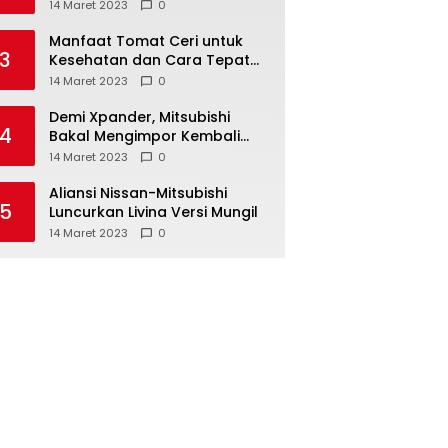
Anda ketahui
14 Maret 2023
0
Manfaat Tomat Ceri untuk
3
Kesehatan dan Cara Tepat
Mengonsumsinya
14 Maret 2023
0
Demi Xpander, Mitsubishi
4
Bakal Mengimpor Kembali
Pajero Sport
14 Maret 2023
0
Aliansi Nissan-Mitsubishi
5
Luncurkan Livina Versi Mungil
14 Maret 2023
0