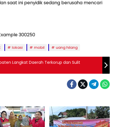
dan saat ini penyidik sedang berusaha mencari
t
lokasi
mobil
uang hilang
aten Langkat Daerah Terkorup dan Sulit