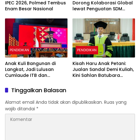
IPEC 2026, Polmed Tembus
Dorong Kolaborasi Global
Enam Besar Nasional
lewat Penguatan SDM
Terintegrasi
PENDIDIKAN
PENDIDIKAN
Anak Kuli Bangunan di
Kisah Haru Anak Petani:
Langkat, Jadi Lulusan
Jualan Sandal Demi Kuliah,
Cumlaude ITB dan
Kini Sahlan Batubara
Langsung Direkrut
Bergelar Doktor
Perusahaan Multinasional
Tinggalkan Balasan
Alamat email Anda tidak akan dipublikasikan.
Ruas yang
wajib ditandai
*