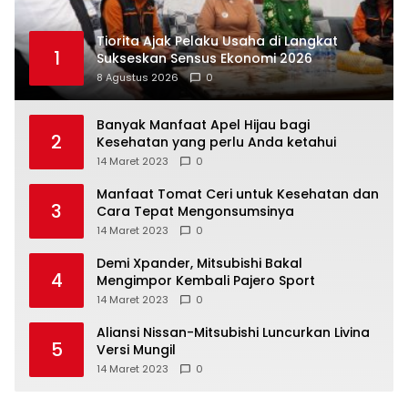
Tiorita Ajak Pelaku Usaha di Langkat
1
Sukseskan Sensus Ekonomi 2026
8 Agustus 2026
0
Banyak Manfaat Apel Hijau bagi
2
Kesehatan yang perlu Anda ketahui
14 Maret 2023
0
Manfaat Tomat Ceri untuk Kesehatan dan
3
Cara Tepat Mengonsumsinya
14 Maret 2023
0
Demi Xpander, Mitsubishi Bakal
4
Mengimpor Kembali Pajero Sport
14 Maret 2023
0
Aliansi Nissan-Mitsubishi Luncurkan Livina
5
Versi Mungil
14 Maret 2023
0