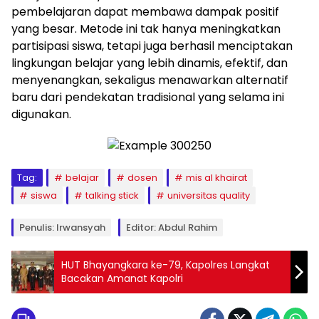
pembelajaran dapat membawa dampak positif
yang besar. Metode ini tak hanya meningkatkan
partisipasi siswa, tetapi juga berhasil menciptakan
lingkungan belajar yang lebih dinamis, efektif, dan
menyenangkan, sekaligus menawarkan alternatif
baru dari pendekatan tradisional yang selama ini
digunakan.
Tag:
belajar
dosen
mis al khairat
siswa
talking stick
universitas quality
Penulis: Irwansyah
Editor: Abdul Rahim
HUT Bhayangkara ke-79, Kapolres Langkat
Bacakan Amanat Kapolri