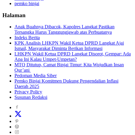
pemko binjai
Halaman
Anak Buahnya Dibacok, Kapolres Langkat Pastikan
Tersangka Harus Tanggungjawab atas Perbuatanya
Indeks Berita
KPK Analisis LHKPN Wakil Ketua DPRD Langkat Ajai
Ismail, Masyarakat Diminta Berikan Informasi
LHKPN Wakil Ketua DPRD Langkat Disorot, Gempar: Ada
Apa Ini Kalau Umpet-Umpetan?
MTQ Ditutup, Camat Binjai Timur: Kita Wujudkan Insan
Qur’ani
Pedoman Media Siber
Pemko Binjai Komitmen Dukung Pengendalian Inflasi
Daerah 2025
Privacy Policy
Susunan Redaksi