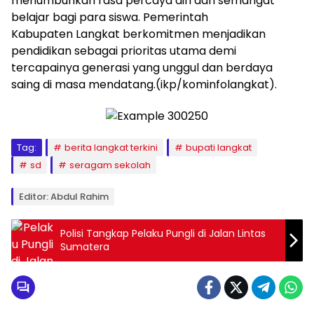
menumbuhkan rasa percaya diri dan semangat
belajar bagi para siswa. Pemerintah
Kabupaten Langkat berkomitmen menjadikan
pendidikan sebagai prioritas utama demi
tercapainya generasi yang unggul dan berdaya
saing di masa mendatang.(ikp/kominfolangkat).
Tag:
berita langkat terkini
bupati langkat
sd
seragam sekolah
Editor: Abdul Rahim
Polisi Tangkap Pelaku Pungli di Jalan Lintas
Sumatera