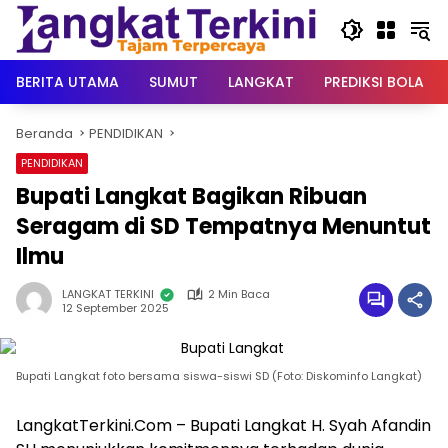
Langsung
ke
konten
BERITA UTAMA
SUMUT
LANGKAT
PREDIKSI BOLA
Beranda
PENDIDIKAN
PENDIDIKAN
Bupati Langkat Bagikan Ribuan
Seragam di SD Tempatnya Menuntut
Ilmu
LANGKAT TERKINI
2 Min Baca
12 September 2025
Bupati Langkat foto bersama siswa-siswi SD (Foto: Diskominfo Langkat)
LangkatTerkini.Com – Bupati Langkat H. Syah Afandin