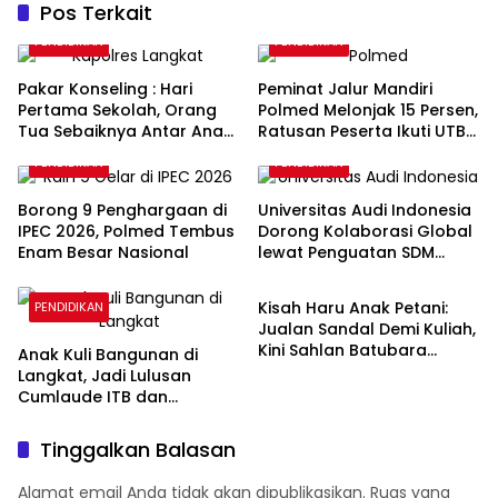
Pos Terkait
PENDIDIKAN
PENDIDIKAN
Pakar Konseling : Hari
Peminat Jalur Mandiri
Pertama Sekolah, Orang
Polmed Melonjak 15 Persen,
Tua Sebaiknya Antar Anak
Ratusan Peserta Ikuti UTBK
ke Sekolah
2026
PENDIDIKAN
PENDIDIKAN
Borong 9 Penghargaan di
Universitas Audi Indonesia
IPEC 2026, Polmed Tembus
Dorong Kolaborasi Global
Enam Besar Nasional
lewat Penguatan SDM
PENDIDIKAN
Terintegrasi
Kisah Haru Anak Petani:
PENDIDIKAN
Jualan Sandal Demi Kuliah,
Kini Sahlan Batubara
Anak Kuli Bangunan di
Bergelar Doktor
Langkat, Jadi Lulusan
Cumlaude ITB dan
Langsung Direkrut
Perusahaan Multinasional
Tinggalkan Balasan
Alamat email Anda tidak akan dipublikasikan.
Ruas yang