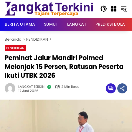
Langsung
ke
konten
BERITA UTAMA
SUMUT
LANGKAT
PREDIKSI BOLA
Beranda
PENDIDIKAN
PENDIDIKAN
Peminat Jalur Mandiri Polmed
Melonjak 15 Persen, Ratusan Peserta
Ikuti UTBK 2026
LANGKAT TERKINI
2 Min Baca
17 Juni 2026