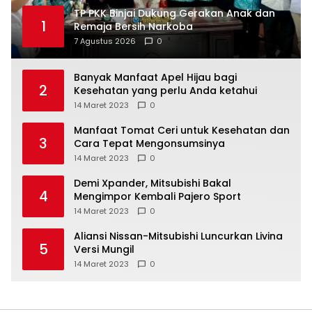
TP PKK Binjai Dukung Gerakan Anak dan
1
Remaja Bersih Narkoba
7 Agustus 2026
0
Banyak Manfaat Apel Hijau bagi
2
Kesehatan yang perlu Anda ketahui
14 Maret 2023
0
Manfaat Tomat Ceri untuk Kesehatan dan
3
Cara Tepat Mengonsumsinya
14 Maret 2023
0
Demi Xpander, Mitsubishi Bakal
4
Mengimpor Kembali Pajero Sport
14 Maret 2023
0
Aliansi Nissan-Mitsubishi Luncurkan Livina
5
Versi Mungil
14 Maret 2023
0