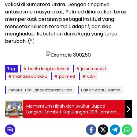
vokasi di Sumatera Utara. Dengan tingginya
antusiasme masyarakat, Polmed diharapkan terus
memperkuat perannya sebagai institusi yang
mencetak lulusan terampil, adaptif, dan siap
menghadapi kebutuhan dunia kerja yang terus
berubah. (*)
Tag:
berita langkat terkini
jalur mandiri
mahasiswa baru
polmed
utbk
Penulis: Tim Langkatterkini.com
Editor: Abdul Rahim
Momentum Hijrah dan Syukur, Bupati
Langkat Sambut Kepulangan 398 Jamaah
Haji 2026