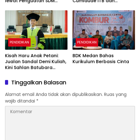
lewat Penguatan SDM
Cumlaude ITB dan
Terintegrasi
Langsung Direkrut
Perusahaan Multinasional
PENDIDIKAN
PENDIDIKAN
Kisah Haru Anak Petani:
BDK Medan Bahas
Jualan Sandal Demi Kuliah,
Kurikulum Berbasis Cinta
Kini Sahlan Batubara
Bergelar Doktor
Tinggalkan Balasan
Alamat email Anda tidak akan dipublikasikan.
Ruas yang
wajib ditandai
*