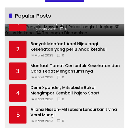
Popular Posts
Operasi Penyakit Masyarakat Polres
1
Langkat Ungkap 30 Kasus Narkoba, 34
Tersangka Diamankan
9 Agustus 2026
0
Banyak Manfaat Apel Hijau bagi
2
Kesehatan yang perlu Anda ketahui
14 Maret 2023
0
Manfaat Tomat Ceri untuk Kesehatan dan
3
Cara Tepat Mengonsumsinya
14 Maret 2023
0
Demi Xpander, Mitsubishi Bakal
4
Mengimpor Kembali Pajero Sport
14 Maret 2023
0
Aliansi Nissan-Mitsubishi Luncurkan Livina
5
Versi Mungil
14 Maret 2023
0