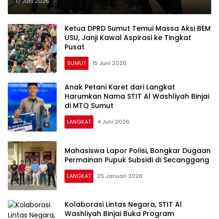
Besar Nasional
17 Juni 2026
Ketua DPRD Sumut Temui Massa Aksi BEM
USU, Janji Kawal Aspirasi ke Tingkat
Pusat
SUMUT
15 Juni 2026
Anak Petani Karet dari Langkat
Harumkan Nama STIT Al Washliyah Binjai
di MTQ Sumut
LANGKAT
4 Juni 2026
Mahasiswa Lapor Polisi, Bongkar Dugaan
Permainan Pupuk Subsidi di Secanggang
LANGKAT
25 Januari 2026
Kolaborasi Lintas Negara, STIT Al
Washliyah Binjai Buka Program