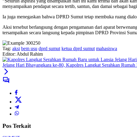
“Seluruh aspirasi yang disampaikan hari ini kami terima dan akan k
menyampaikan pendapat secara tertib, santun, dan damai sebagai bagia
Ia juga menegaskan bahwa DPRD Sumut tetap membuka ruang dialog d
Aksi tersebut berlangsung dengan pengamanan dari aparat berwenang d
tersampaikan secara langsung kepada pimpinan DPRD Provinsi Suma
Tag:
aksi
bem usu
dprd sumut
ketua dprd sumut
mahasiswa
Editor: Abdul Rahim
Jelang Hari Bhayangkara ke-80, Kapolres Langkat Serahkan Rumah 
Pos Terkait