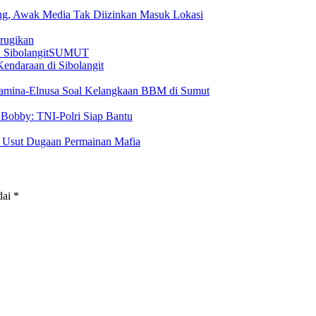
ang, Awak Media Tak Diizinkan Masuk Lokasi
rugikan
SUMUT
endaraan di Sibolangit
tamina-Elnusa Soal Kelangkaan BBM di Sumut
Bobby: TNI-Polri Siap Bantu
n Usut Dugaan Permainan Mafia
dai
*