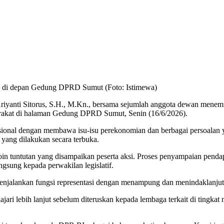
 di depan Gedung DPRD Sumut (Foto: Istimewa)
yanti Sitorus, S.H., M.Kn., bersama sejumlah anggota dewan menemui
rakat di halaman Gedung DPRD Sumut, Senin (16/6/2026).
nasional dengan membawa isu-isu perekonomian dan berbagai persoalan 
yang dilakukan secara terbuka.
 tuntutan yang disampaikan peserta aksi. Proses penyampaian pendapa
sung kepada perwakilan legislatif.
ankan fungsi representasi dengan menampung dan menindaklanjuti as
ari lebih lanjut sebelum diteruskan kepada lembaga terkait di tingkat