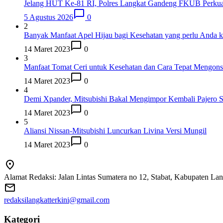
Jelang HUT Ke-81 RI, Polres Langkat Gandeng FKUB Perku
5 Agustus 2026
0
2
Banyak Manfaat Apel Hijau bagi Kesehatan yang perlu Anda k
14 Maret 2023
0
3
Manfaat Tomat Ceri untuk Kesehatan dan Cara Tepat Mengon
14 Maret 2023
0
4
Demi Xpander, Mitsubishi Bakal Mengimpor Kembali Pajero S
14 Maret 2023
0
5
Aliansi Nissan-Mitsubishi Luncurkan Livina Versi Mungil
14 Maret 2023
0
Alamat Redaksi: Jalan Lintas Sumatera no 12, Stabat, Kabupaten La
redaksilangkatterkini@gmail.com
Kategori