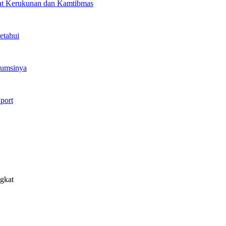
at Kerukunan dan Kamtibmas
etahui
sumsinya
port
ngkat