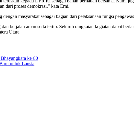
ami teruskan kepada DPR RI sebagai bahan perhatian bersama. Kami ju
n dari proses demokrasi,” kata Erni.
engan masyarakat sebagai bagian dari pelaksanaan fungsi pengawasan
an berjalan aman serta tertib. Seluruh rangkaian kegiatan dapat berl
tera Utara.
Baru untuk Lansia