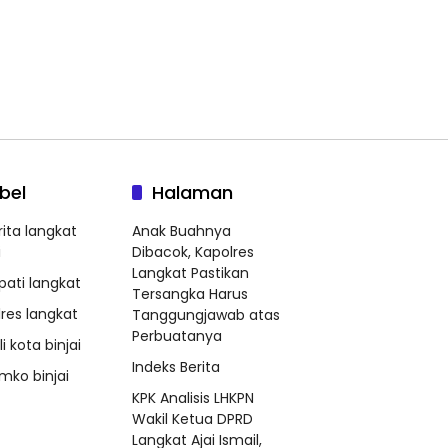
bel
Halaman
rita langkat
Anak Buahnya
i
Dibacok, Kapolres
Langkat Pastikan
pati langkat
Tersangka Harus
lres langkat
Tanggungjawab atas
Perbuatanya
i kota binjai
Indeks Berita
mko binjai
KPK Analisis LHKPN
Wakil Ketua DPRD
Langkat Ajai Ismail,