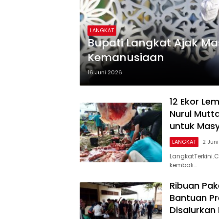
LANGKAT
Bupati Langkat Ajak Mas
Kemanusiaan
16 Juni 2026
12 Ekor Le
Nurul Mutt
untuk Mas
LANGKAT
2 Jun
LangkatTerkini
kembali…
Ribuan Pake
Bantuan P
Disalurkan