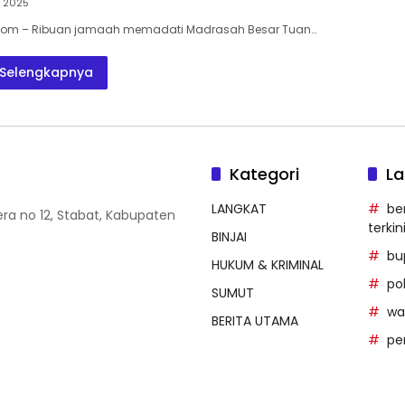
i 2025
.Com – Ribuan jamaah memadati Madrasah Besar Tuan…
Selengkapnya
Kategori
La
LANGKAT
be
era no 12, Stabat, Kabupaten
terkin
BINJAI
bu
HUKUM & KRIMINAL
po
SUMUT
wal
BERITA UTAMA
pe