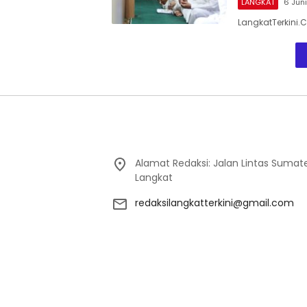
LANGKAT
6 Jun
LangkatTerkini
Alamat Redaksi: Jalan Lintas Sumat
Langkat
redaksilangkatterkini@gmail.com