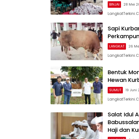
BINJAI
28 Mei 
LangkatTerkini.
Sapi Kurba
Perkampun
LANGKAT
26 Me
LangkatTerkini.
Bentuk Mom
Hewan Kur
SUMUT
19 Juni
LangkatTerkini.
Salat Idul
Babussalam
Haji dan K