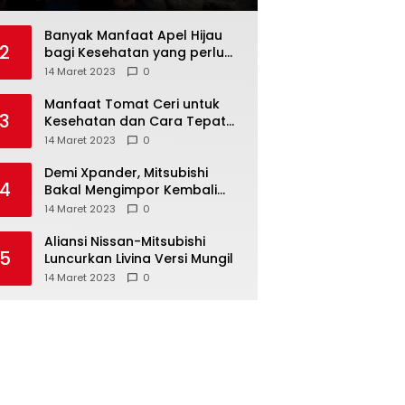
Tuntut Pengaspalan Jalan
Puluhan Tahun Rusak
Banyak Manfaat Apel Hijau
2
bagi Kesehatan yang perlu
Anda ketahui
14 Maret 2023
0
Manfaat Tomat Ceri untuk
3
Kesehatan dan Cara Tepat
Mengonsumsinya
14 Maret 2023
0
Demi Xpander, Mitsubishi
4
Bakal Mengimpor Kembali
Pajero Sport
14 Maret 2023
0
Aliansi Nissan-Mitsubishi
5
Luncurkan Livina Versi Mungil
14 Maret 2023
0