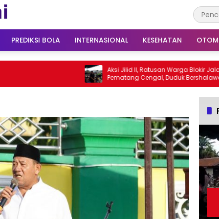
PREDIKSI BOLA
INTERNASIONAL
KESEHATAN
OTOM
Aksi Jilid II, Ratusan Warga Blokir Jalan di
Pematang Cengal, Duduk Bershalawat
Tuntut Pengaspalan Jalan Puluhan
Tahun Rusak