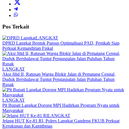
Pos Terkait
LANGKAT
DPRD Langkat Bentuk Pansus Optimalisasi PAD, Pemkab Siap
Perkuat Kemandirian Fiskal
LANGKAT
Aksi Jilid II, Ratusan Warga Blokir Jalan di Pematang Cengal,
Duduk Bershalawat Tuntut Pengaspalan Jalan Puluhan Tahun
Rusak
LANGKAT
Plt Bupati Langkat Dorong MPI Hadirkan Program Nyata untuk
Masyarakat
LANGKAT
Jelang HUT Ke-81 RI, Polres Langkat Gandeng FKUB Perkuat
Kerukunan dan Kamtibmas