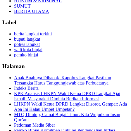
HUKUM & KRIMINAL
SUMUT
BERITA UTAMA
Label
berita langkat terkini
bupati langkat
polres langkat
wali kota binjai
pemko binjai
Halaman
Anak Buahnya Dibacok, Kapolres Langkat Pastikan
Tersangka Harus Tanggungjawab atas Perbuatanya
Indeks Berita
KPK Analisis LHKPN Wakil Ketua DPRD Langkat Ajai
Ismail, Masyarakat Diminta Berikan Informasi
LHKPN Wakil Ketua DPRD Langkat Disorot, Gempar: Ada
Apa Ini Kalau Umpet-Umpetan?
MTQ Ditutup, Camat Binjai Timur: Kita Wujudkan Insan
Qur’ani
Pedoman Media Siber
Pemko Binjai Komitmen Dukung Pengendalian Inflasi