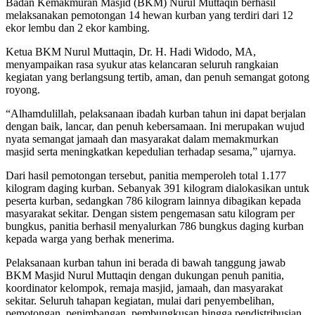
Badan Kemakmuran Masjid (BKM) Nurul Muttaqin berhasil
melaksanakan pemotongan 14 hewan kurban yang terdiri dari 12
ekor lembu dan 2 ekor kambing.
Ketua BKM Nurul Muttaqin, Dr. H. Hadi Widodo, MA,
menyampaikan rasa syukur atas kelancaran seluruh rangkaian
kegiatan yang berlangsung tertib, aman, dan penuh semangat gotong
royong.
“Alhamdulillah, pelaksanaan ibadah kurban tahun ini dapat berjalan
dengan baik, lancar, dan penuh kebersamaan. Ini merupakan wujud
nyata semangat jamaah dan masyarakat dalam memakmurkan
masjid serta meningkatkan kepedulian terhadap sesama,” ujarnya.
Dari hasil pemotongan tersebut, panitia memperoleh total 1.177
kilogram daging kurban. Sebanyak 391 kilogram dialokasikan untuk
peserta kurban, sedangkan 786 kilogram lainnya dibagikan kepada
masyarakat sekitar. Dengan sistem pengemasan satu kilogram per
bungkus, panitia berhasil menyalurkan 786 bungkus daging kurban
kepada warga yang berhak menerima.
Pelaksanaan kurban tahun ini berada di bawah tanggung jawab
BKM Masjid Nurul Muttaqin dengan dukungan penuh panitia,
koordinator kelompok, remaja masjid, jamaah, dan masyarakat
sekitar. Seluruh tahapan kegiatan, mulai dari penyembelihan,
pemotongan, penimbangan, pembungkusan hingga pendistribusian