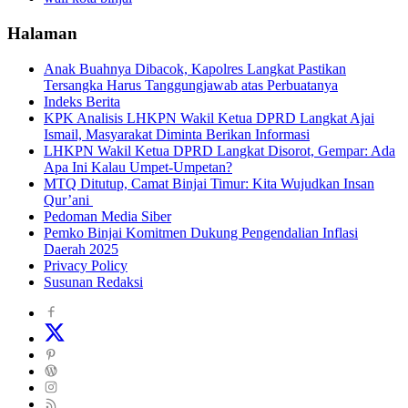
Halaman
Anak Buahnya Dibacok, Kapolres Langkat Pastikan
Tersangka Harus Tanggungjawab atas Perbuatanya
Indeks Berita
KPK Analisis LHKPN Wakil Ketua DPRD Langkat Ajai
Ismail, Masyarakat Diminta Berikan Informasi
LHKPN Wakil Ketua DPRD Langkat Disorot, Gempar: Ada
Apa Ini Kalau Umpet-Umpetan?
MTQ Ditutup, Camat Binjai Timur: Kita Wujudkan Insan
Qur’ani
Pedoman Media Siber
Pemko Binjai Komitmen Dukung Pengendalian Inflasi
Daerah 2025
Privacy Policy
Susunan Redaksi