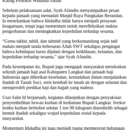
Kabag Protokol Winanda Akbar.
Sebelum pelaksanaan salat, Syah Afandin menyampaikan pesan
kepada jamaah yang memadati Masjid Raya Pangkalan Berandan.
Ia menekankan bahwa Iduladha tidak hanya menjadi perayaan
keagamaan, tetapi juga momentum untuk merefleksikan makna
pengorbanan dan meningkatkan kepedulian terhadap sesama.
“Gema takbir, tahlil, dan tahmid yang berkumandang sejak tadi
malam menjadi tanda kebesaran Allah SWT sekaligus pengingat
bahwa kehidupan harus dijalani dengan keikhlasan, ketaatan, dan
kepedulian terhadap sesama,” ujar Syah Afandin.
Pada kesempatan itu, Bupati juga mengajak masyarakat mendoakan
seluruh jamaah haji asal Kabupaten Langkat dan jamaah haji
Indonesia agar diberikan kesehatan, kemudahan dalam menjalankan
ibadah di Tanah Suci, serta kembali ke tanah air dengan selamat dan
memperoleh predikat haji dan hajjah yang mabrur.
Usai Salat Id berjamaah, kegiatan dilanjutkan dengan penyaksian
penyembelihan hewan kurban di kediaman Bupati Langkat. Seekor
lembu kurban berbobot sekitar 1 ton 90 kilogram disembelih sebagai
bentuk ibadah sekaligus wujud kepedulian sosial kepada
masyarakat.
Momentum Iduladha ini juga menjadi ruang mempererat hubungan