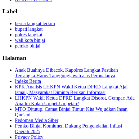
Label
berita langkat terkini
bupati langkat
polres langkat
wali kota binjai
pemko binjai
Halaman
Anak Buahnya Dibacok, Kapolres Langkat Pastikan
Tersangka Harus Tanggungjawab atas Perbuatanya
Indeks Berita
KPK Analisis LHKPN Wakil Ketua DPRD Langkat Ajai
Ismail, Masyarakat Diminta Berikan Informasi
LHKPN Wakil Ketua DPRD Langkat Disorot, Gempar: Ada
Apa Ini Kalau Umpet-Umpetan?
MTQ Ditutup, Camat Binjai Timur: Kita Wujudkan Insan
Qur’ani
Pedoman Media Siber
Pemko Binjai Komitmen Dukung Pengendalian Inflasi
Daerah 2025
Privacy Policy