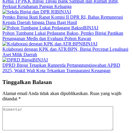
Ketua TP PKK Binjai Tinjau Bank Sampah dan Rumah Bibit,
Perkuat Ketahanan Pangan Keluarga
BINJAI
Pemko Binjai Ikuti Rapat Komisi II DPR RI, Bahas Remunerasi
Kepala Daerah hingga Dana Bagi Hasil
BINJAI
Pohon Tumbang Lukai Pedagang Bakso, Pemko Binjai Pastikan
Penanganan Medis dan Evaluasi Pohon Rawan
BINJAI
Kolaborasi dengan KPK dan ATR/BPN, Binjai Percepat Legalisasi
Aset Milik Daerah
BINJAI
DPRD Binjai Tetapkan Ranperda Pertanggungjawaban APBD
2025, Wakil Wali Kota Tekankan Transparansi Keuangan
Tinggalkan Balasan
Alamat email Anda tidak akan dipublikasikan.
Ruas yang wajib
ditandai
*