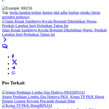
Tag:
berita langkat terkini
daging
idul adha
kurban
pemko binjai
presiden prabowo
Jalan Rusak Sambirejo-Kwala Begumit Dikeluhkan Warga, Pemkab
Langkat Janji Perbaikan Tahun Ini
Pos Terkait
BINJAI
Jelang Penilaian Lomba Aku Hatinya PKK, Ketua TP PKK Binjai
Pimpin Gotong Royong Percantik Rumah Bibit
BINJAI