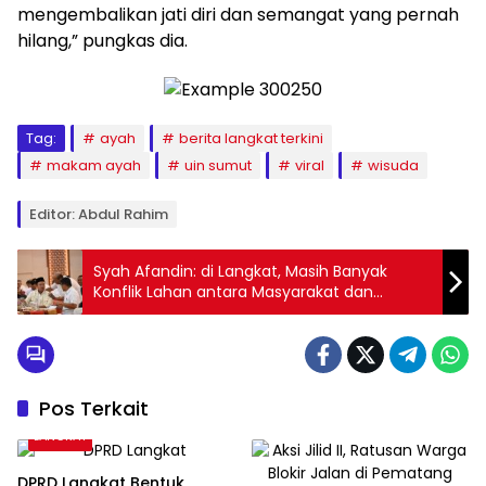
mengembalikan jati diri dan semangat yang pernah
hilang,” pungkas dia.
Tag:
ayah
berita langkat terkini
makam ayah
uin sumut
viral
wisuda
Editor: Abdul Rahim
Syah Afandin: di Langkat, Masih Banyak
Konflik Lahan antara Masyarakat dan
Perusahaan
Pos Terkait
LANGKAT
DPRD Langkat Bentuk