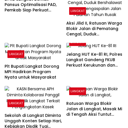
Pansus Optimalisasi PAD,
Pemkab Siap Perkuat
LANGKAT
Kemandirian Fiskal
Aksi Jilid II, Ratusan Warga
Blokir Jalan di Pematang
Cengal, Duduk
Bershalawat Tuntut
LANGKAT
Pengaspalan Jalan
Puluhan Tahun Rusak
Jelang HUT Ke-81 RI, Polres
LANGKAT
Langkat Gandeng FKUB
Perkuat Kerukunan dan
Plt Bupati Langkat Dorong
Kamtibmas
MPI Hadirkan Program
Nyata untuk Masyarakat
LANGKAT
Ratusan Warga Blokir
LANGKAT
Jalan di Langkat, Masak Mi
di Tengah Aksi Tuntut
Sekolah di Langkat Diminta
Jalan Segera Diaspal
Unggah Konten Setiap Hari,
Kebijakan Disdik Tuai