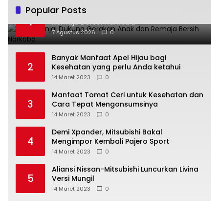
Popular Posts
TP PKK Binjai Dukung Gerakan Anak dan
1
Remaja Bersih Narkoba
7 Agustus 2026
0
Banyak Manfaat Apel Hijau bagi
2
Kesehatan yang perlu Anda ketahui
14 Maret 2023
0
Manfaat Tomat Ceri untuk Kesehatan dan
3
Cara Tepat Mengonsumsinya
14 Maret 2023
0
Demi Xpander, Mitsubishi Bakal
4
Mengimpor Kembali Pajero Sport
14 Maret 2023
0
Aliansi Nissan-Mitsubishi Luncurkan Livina
5
Versi Mungil
14 Maret 2023
0