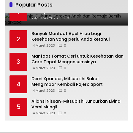
Popular Posts
TP PKK Binjai Dukung Gerakan Anak dan
1
Remaja Bersih Narkoba
7 Agustus 2026
0
Banyak Manfaat Apel Hijau bagi
2
Kesehatan yang perlu Anda ketahui
14 Maret 2023
0
Manfaat Tomat Ceri untuk Kesehatan dan
3
Cara Tepat Mengonsumsinya
14 Maret 2023
0
Demi Xpander, Mitsubishi Bakal
4
Mengimpor Kembali Pajero Sport
14 Maret 2023
0
Aliansi Nissan-Mitsubishi Luncurkan Livina
5
Versi Mungil
14 Maret 2023
0