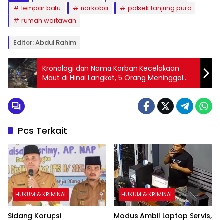
lempar batu
narkoba
polsek tanjung pura
rumah wartawan
Editor: Abdul Rahim
Kronologi dan Nama Korban Kecelakaan
Maut di Hinai Langkat, 5 Orang Meninggal
Dunia
Pos Terkait
HUKUM & KRIMINAL
HUKUM & KRIMINAL
Sidang Korupsi
Modus Ambil Laptop Servis,