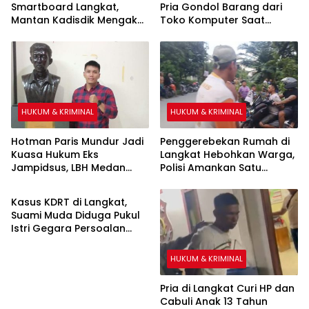
Smartboard Langkat,
Pria Gondol Barang dari
Mantan Kadisdik Mengaku
Toko Komputer Saat
Saksikan Penyerahan Uang
Pemilik Salat Magrib
Rp1 Miliar kepada Eks Pj
Bupati
HUKUM & KRIMINAL
HUKUM & KRIMINAL
Hotman Paris Mundur Jadi
Penggerebekan Rumah di
Kuasa Hukum Eks
Langkat Hebohkan Warga,
Jampidsus, LBH Medan
Polisi Amankan Satu
HUKUM & KRIMINAL
Minta KPK Segera Ambil
Terduga Pelaku
Alih
Kasus KDRT di Langkat,
Suami Muda Diduga Pukul
Istri Gegara Persoalan
Ibadah
HUKUM & KRIMINAL
Pria di Langkat Curi HP dan
Cabuli Anak 13 Tahun