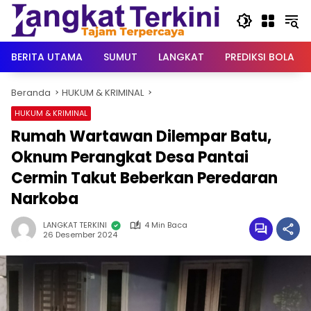
Langsung
ke
konten
BERITA UTAMA
SUMUT
LANGKAT
PREDIKSI BOLA
Beranda
HUKUM & KRIMINAL
HUKUM & KRIMINAL
Rumah Wartawan Dilempar Batu,
Oknum Perangkat Desa Pantai
Cermin Takut Beberkan Peredaran
Narkoba
LANGKAT TERKINI
4 Min Baca
26 Desember 2024