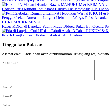
Modus Ambil Laptop Servis, Pria Gondol Barang dari Toko Komputer
HUKUM & KRIMINAL
Hotman Paris Mundur Jadi Kuasa Hukum Eks Jampidsus, LBH Meda
HUKUM & 
Penggerebekan Rumah di Langkat Hebohkan Warga, Polisi Amankan
HUKUM & KRIMINAL
Kasus KDRT di Langkat, Suami Muda Diduga Pukul Istri Gegara Per
HUKUM & K
Pria di Langkat Curi HP dan Cabuli Anak 13 Tahun
Tinggalkan Balasan
Alamat email Anda tidak akan dipublikasikan.
Ruas yang wajib ditan