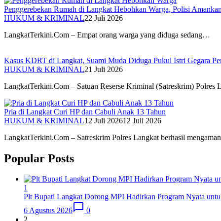
Penggerebekan Rumah di Langkat Hebohkan Warga, Polisi Amankan
HUKUM & KRIMINAL
22 Juli 2026
LangkatTerkini.Com – Empat orang warga yang diduga sedang…
Kasus KDRT di Langkat, Suami Muda Diduga Pukul Istri Gegara Per
HUKUM & KRIMINAL
21 Juli 2026
LangkatTerkini.Com – Satuan Reserse Kriminal (Satreskrim) Polres
Pria di Langkat Curi HP dan Cabuli Anak 13 Tahun
HUKUM & KRIMINAL
12 Juli 2026
12 Juli 2026
LangkatTerkini.Com – Satreskrim Polres Langkat berhasil mengam
Popular Posts
1
Plt Bupati Langkat Dorong MPI Hadirkan Program Nyata untu
6 Agustus 2026
0
2