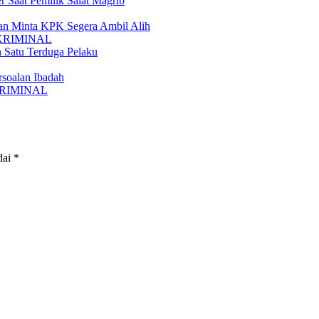
 Saat Pemilik Salat Magrib
n Minta KPK Segera Ambil Alih
KRIMINAL
 Satu Terduga Pelaku
soalan Ibadah
RIMINAL
dai
*