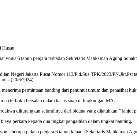
at vonis 6 tahun penjara terhadap Sekretaris Mahkamah Agung nonakt
lan Negeri Jakarta Pusat Nomor 113/Pid.Sus-TPK/2023/PN.Jkt.Pst tang
amis (20/6/2024).
ah menerima permintaan banding dari penuntut umum dan penasihat hu
karena terbukti bersalah dalam kasus suap di lingkungan MA.
dakwa dikurangkan seluruhnya dari pidana yang dijatuhkan,” lanjut pu
biaya perkara kepada dua tingkat pengadilan dalam tingkat banding.
vonis berupa pidana penjara 6 tahun kepada Sekertaris Mahkamah Agu