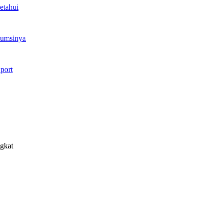
etahui
sumsinya
port
ngkat