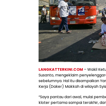
LANGKATTERKINI.COM
– Wakil Ket
Susanto, mengeklaim penyelenggaraan
sebelumnya. Hal itu disampaikan Yan
Kerja (Daker) Makkah di wilayah Syi
“Saya pantau dari awal, mulai pemb
kloter pertama sampai terakhir, d