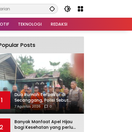
OTIF
TEKNOLOGI
REDAKSI
Popular Posts
Dua Rumah Terbakar di
1
Secanggang, Polisi Sebut
Obat Nyamuk Bakar Jadi
7 Agustus 2026
0
Dugaan Pemicu
Banyak Manfaat Apel Hijau
2
bagi Kesehatan yang perlu