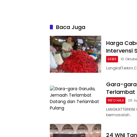
Baca Juga
Harga Caba
Intervensi
EKBIS
10 Oktob
LangkatTerkini.
Gara-gara
Terlambat 
INFO HAJI
26 J
LANGKATTERKINI
bermasalah…
24 WNI Tan