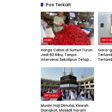
Pos Terkait
EKBIS
INFO H
Harga Cabai di Sumut Turun
Gara-g
Jadi 60 Ribu, Tanpa
Terlam
Intervensi Sekalipun Tetap
Terlam
Akan Turun
INFO HAJI
Musim Haji Dimulai, Kiswah
Diangkat, Masjidil Haram