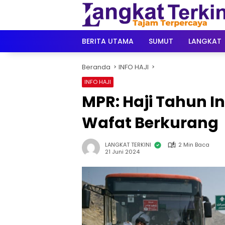
Langsung
ke
konten
BERITA UTAMA
SUMUT
LANGKAT
Beranda
INFO HAJI
INFO HAJI
MPR: Haji Tahun I
Wafat Berkurang
LANGKAT TERKINI
2 Min Baca
21 Juni 2024