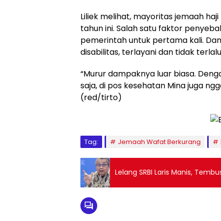
Liliek melihat, mayoritas jemaah haj
tahun ini. Salah satu faktor penye
pemerintah untuk pertama kali. Dampa
disabilitas, terlayani dan tidak terl
“Murur dampaknya luar biasa. Dengan
saja, di pos kesehatan Mina juga ngga
(red/tirto)
Tag:
Jemaah Wafat Berkurang
Lelang SRBI Laris Manis, Tembus