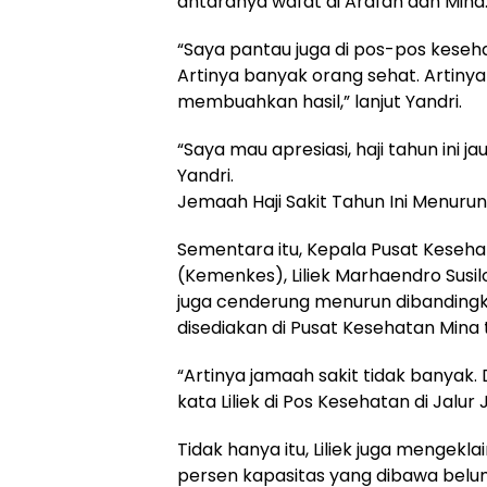
antaranya wafat di Arafah dan Mina
“Saya pantau juga di pos-pos keseha
Artinya banyak orang sehat. Artiny
membuahkan hasil,” lanjut Yandri.
“Saya mau apresiasi, haji tahun ini ja
Yandri.
Jemaah Haji Sakit Tahun Ini Menurun
Sementara itu, Kepala Pusat Keseha
(Kemenkes), Liliek Marhaendro Susilo
juga cenderung menurun dibandingkan
disediakan di Pusat Kesehatan Mina
“Artinya jamaah sakit tidak banyak. 
kata Liliek di Pos Kesehatan di Jalu
Tidak hanya itu, Liliek juga mengekl
persen kapasitas yang dibawa belu