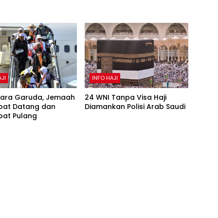
AJI
INFO HAJI
ara Garuda, Jemaah
24 WNI Tanpa Visa Haji
bat Datang dan
Diamankan Polisi Arab Saudi
bat Pulang