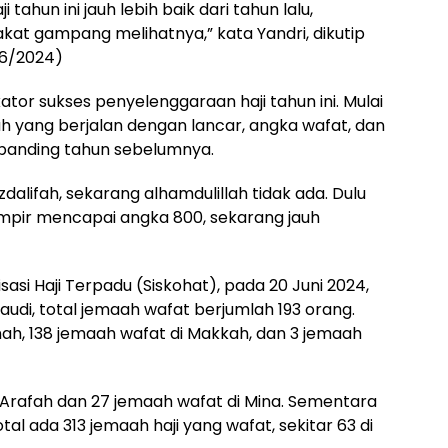
ahun ini jauh lebih baik dari tahun lalu,
kat gampang melihatnya,” kata Yandri, dikutip
/6/2024)
tor sukses penyelenggaraan haji tahun ini. Mulai
ah yang berjalan dengan lancar, angka wafat, dan
banding tahun sebelumnya.
zdalifah, sekarang alhamdulillah tidak ada. Dulu
mpir mencapai angka 800, sekarang jauh
si Haji Terpadu (Siskohat), pada 20 Juni 2024,
audi, total jemaah wafat berjumlah 193 orang.
nah, 138 jemaah wafat di Makkah, dan 3 jemaah
i Arafah dan 27 jemaah wafat di Mina. Sementara
tal ada 313 jemaah haji yang wafat, sekitar 63 di