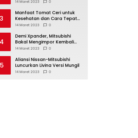
Anda ketahui
14 Maret 2023
0
Manfaat Tomat Ceri untuk
3
Kesehatan dan Cara Tepat
Mengonsumsinya
14 Maret 2023
0
Demi Xpander, Mitsubishi
4
Bakal Mengimpor Kembali
Pajero Sport
14 Maret 2023
0
Aliansi Nissan-Mitsubishi
5
Luncurkan Livina Versi Mungil
14 Maret 2023
0