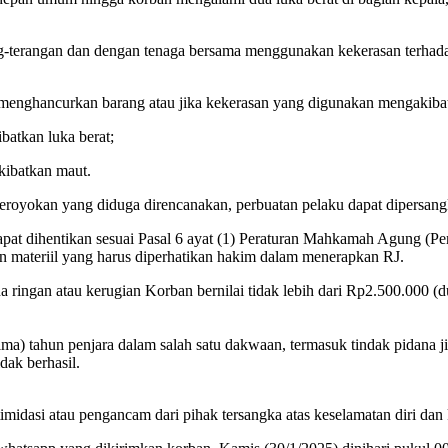
g-terangan dan dengan tenaga bersama menggunakan kekerasan terhada
ja menghancurkan barang atau jika kekerasan yang digunakan mengakiba
batkan luka berat;
kibatkan maut.
geroyokan yang diduga direncanakan, perbuatan pelaku dapat dipersan
apat dihentikan sesuai Pasal 6 ayat (1) Peraturan Mahkamah Agung (
an materiil yang harus diperhatikan hakim dalam menerapkan RJ.
ringan atau kerugian Korban bernilai tidak lebih dari Rp2.500.000 (dua
a) tahun penjara dalam salah satu dakwaan, termasuk tindak pidana j
dak berhasil.
imidasi atau pengancam dari pihak tersangka atas keselamatan diri dan