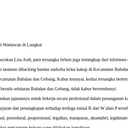
okan Lisa Ardi, para tersangka belum juga tertangkap dari informasi 
aan lantaran dibacking bandar narkoba kelas kakap di Kecamatan Babal
ecamatan Babalan dan Gebang. Kabar teranyar, kedua tersangka berte
erada sekitaran Babalan dan Gebang, tidak kabur bersembunyi.
an jajarannya untuk bekerja secara profesional dalam penanganan ka
jaran dan penangkapan terhadap terduga inisial B dan W alias P terseb
, prosedural, proporsional, legalitas, transparan, akuntabel, legitima
dan mekanisme hukum yang dilakukan kepolisian.