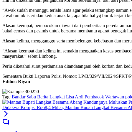
Hal ini diketahui dari pengakuan korban sebelumnya, dan dari pesan
“Awak sudah menunggu terlalu lama agar pelaku tertangkap namun sema
jawab untuk isteri dan kedua anak ku, apa bila hal yg buruk terjadi k
Alasan keempat, pembacokan diawali dari pemberitaan peredaran nark
bakal cemas dan pesimis untuk bersama membantu aparat penegak h
Alasan kelima, mengganggu serta membelenggu kebebasan dan merusak
“Alasan keempat dan kelima ini semakin menguatkan kasus pembacokan
masyarakat,” sebut Limbong.
Perlu diketahui surat perdamaian ditandatangani oleh korban dan ke
Sementara Bukti Laporan Polisi Nomor: LP/B/329/VII/2024/S
Editor: Riyan
Tag:
Bandar Sabu
Berita Langkat
Lisa Ardi
Pembacok Wartawan
pol
Didakwa Korupsi Rp68,4 Miliar, Mantan Bupati Langkat Bersama 