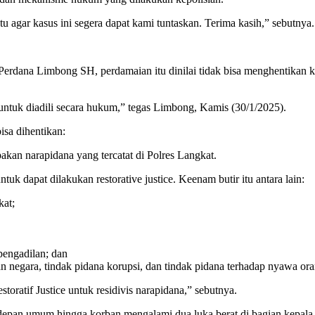
agar kasus ini segera dapat kami tuntaskan. Terima kasih,” sebutnya.
Perdana Limbong SH, perdamaian itu dinilai tidak bisa menghentikan
untuk diadili secara hukum,” tegas Limbong, Kamis (30/1/2025).
sa dihentikan:
akan narapidana yang tercatat di Polres Langkat.
tuk dapat dilakukan restorative justice. Keenam butir itu antara lain:
kat;
pengadilan; dan
n negara, tindak pidana korupsi, dan tindak pidana terhadap nyawa ora
storatif Justice untuk residivis narapidana,” sebutnya.
pan umum hingga korban mengalami dua luka berat di bagian kepala, ha