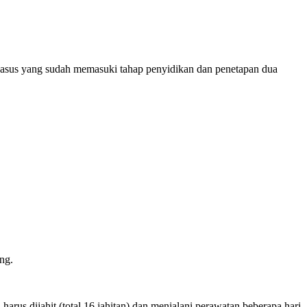
 kasus yang sudah memasuki tahap penyidikan dan penetapan dua
ng.
rus dijahit (total 16 jahitan) dan menjalani perawatan beberapa hari