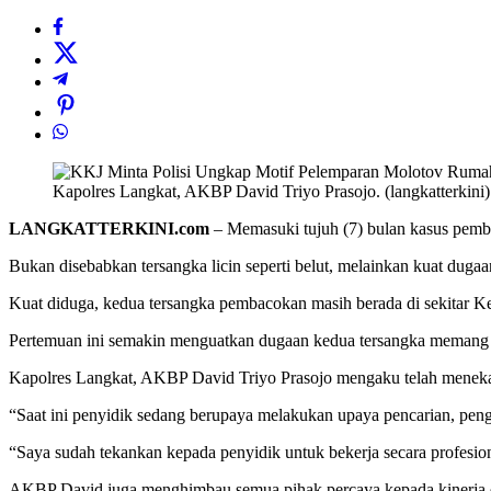
Kapolres Langkat, AKBP David Triyo Prasojo. (langkatterkini)
LANGKATTERKINI.com
– Memasuki tujuh (7) bulan kasus pembac
Bukan disebabkan tersangka licin seperti belut, melainkan kuat dug
Kuat diduga, kedua tersangka pembacokan masih berada di sekitar K
Pertemuan ini semakin menguatkan dugaan kedua tersangka memang b
Kapolres Langkat, AKBP David Triyo Prasojo mengaku telah menekank
“Saat ini penyidik sedang berupaya melakukan upaya pencarian, penge
“Saya sudah tekankan kepada penyidik untuk bekerja secara profesional
AKBP David juga menghimbau semua pihak percaya kepada kinerja 