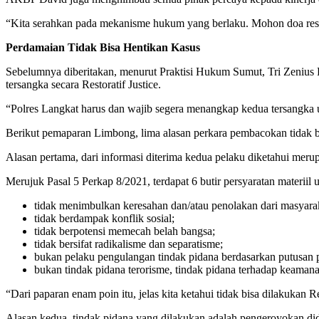
“Kita serahkan pada mekanisme hukum yang berlaku. Mohon doa restu 
Perdamaian Tidak Bisa Hentikan Kasus
Sebelumnya diberitakan, menurut Praktisi Hukum Sumut, Tri Zenius 
tersangka secara Restoratif Justice.
“Polres Langkat harus dan wajib segera menangkap kedua tersangka 
Berikut pemaparan Limbong, lima alasan perkara pembacokan tidak bi
Alasan pertama, dari informasi diterima kedua pelaku diketahui merup
Merujuk Pasal 5 Perkap 8/2021, terdapat 6 butir persyaratan materiil un
tidak menimbulkan keresahan dan/atau penolakan dari masyara
tidak berdampak konflik sosial;
tidak berpotensi memecah belah bangsa;
tidak bersifat radikalisme dan separatisme;
bukan pelaku pengulangan tindak pidana berdasarkan putusan 
bukan tindak pidana terorisme, tindak pidana terhadap keamana
“Dari paparan enam poin itu, jelas kita ketahui tidak bisa dilakukan Re
Alasan kedua, tindak pidana yang dilakukan adalah pengeroyokan dide