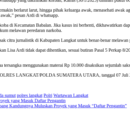
 whatsapp yang dikirimkan korban, Kamis (30/1/2025) dinihari pukul 
kin berlarut larut, hingga pihak keluarga awak, menasehati awak agar
e awak,” pesan Ardi di whatsapp.
oba di Kecamatan Babalan. Jika kasus ini berhenti, dikhawatirkan da
ukum melawan peredaran narkoba.
 citra jurnalistik di Kabupaten Langkat untuk benar-benar melawan 
 Lisa Ardi tidak dapat dihentikan, sesuai butiran Pasal 5 Perkap 8/2
dua tersangka menggunakan materai Rp 10.000 disaksikan sejumlah saks
PKT/POLRES LANGKAT/POLDA SUMATERA UTARA, tanggal 07 Juli 2
da sumut
polres langkat
Polri
Wartawan Langkat
Abang Kandungnya Muluskan Proyek yang Masuk “Daftar Pengantin”