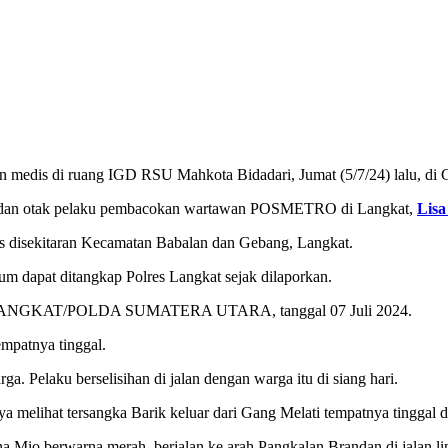
dis di ruang IGD RSU Mahkota Bidadari, Jumat (5/7/24) lalu, di Ge
u dan otak pelaku pembacokan wartawan POSMETRO di Langkat,
Lisa
vitas disekitaran Kecamatan Babalan dan Gebang, Langkat.
um dapat ditangkap Polres Langkat sejak dilaporkan.
S LANGKAT/POLDA SUMATERA UTARA, tanggal 07 Juli 2024.
empatnya tinggal.
a. Pelaku berselisihan di jalan dengan warga itu di siang hari.
ya melihat tersangka Barik keluar dari Gang Melati tempatnya tinggal 
ha Mio berwarna merah, berjalan ke arah Pangkalan Brandan di jalan l