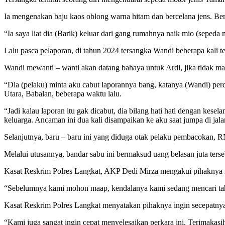
Ia mengenakan baju kaos oblong warna hitam dan bercelana jens. Ber
“Ia saya liat dia (Barik) keluar dari gang rumahnya naik mio (seped
Lalu pasca pelaporan, di tahun 2024 tersangka Wandi beberapa kali t
Wandi mewanti – wanti akan datang bahaya untuk Ardi, jika tidak mau
“Dia (pelaku) minta aku cabut laporannya bang, katanya (Wandi) perc
Utara, Babalan, beberapa waktu lalu.
“Jadi kalau laporan itu gak dicabut, dia bilang hati hati dengan kese
keluarga. Ancaman ini dua kali disampaikan ke aku saat jumpa di jal
Selanjutnya, baru – baru ini yang diduga otak pelaku pembacokan,
Melalui utusannya, bandar sabu ini bermaksud uang belasan juta ters
Kasat Reskrim Polres Langkat, AKP Dedi Mirza mengakui pihaknya m
“Sebelumnya kami mohon maap, kendalanya kami sedang mencari tahu
Kasat Reskrim Polres Langkat menyatakan pihaknya ingin secepatnya
“Kami juga sangat ingin cepat menyelesaikan perkara ini. Terimakasi