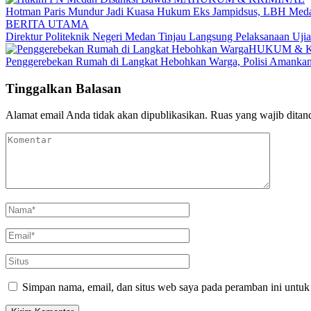
Hotman Paris Mundur Jadi Kuasa Hukum Eks Jampidsus, LBH Meda
BERITA UTAMA
Direktur Politeknik Negeri Medan Tinjau Langsung Pelaksanaan Uji
HUKUM & 
Penggerebekan Rumah di Langkat Hebohkan Warga, Polisi Amankan
Tinggalkan Balasan
Alamat email Anda tidak akan dipublikasikan.
Ruas yang wajib ditan
Simpan nama, email, dan situs web saya pada peramban ini untuk