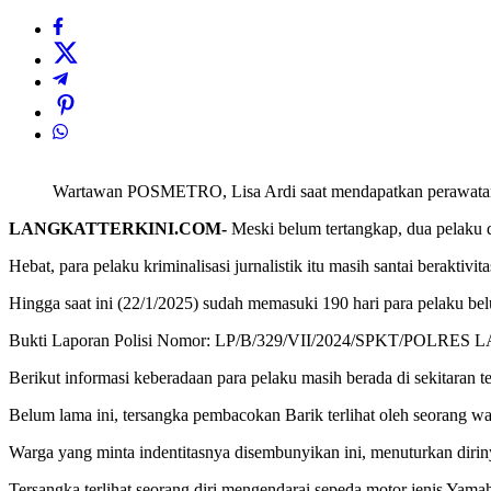
Wartawan POSMETRO, Lisa Ardi saat mendapatkan perawatan me
LANGKATTERKINI.COM-
Meski belum tertangkap, dua pelak
Hebat, para pelaku kriminalisasi jurnalistik itu masih santai berakti
Hingga saat ini (22/1/2025) sudah memasuki 190 hari para pelaku bel
Bukti Laporan Polisi Nomor: LP/B/329/VII/2024/SPKT/POLRE
Berikut informasi keberadaan para pelaku masih berada di sekitaran t
Belum lama ini, tersangka pembacokan Barik terlihat oleh seorang warg
Warga yang minta indentitasnya disembunyikan ini, menuturkan dirin
Tersangka terlihat seorang diri mengendarai sepeda motor jenis Yama