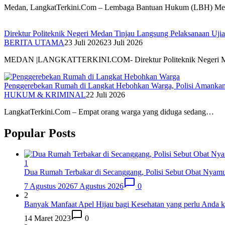
Medan, LangkatTerkini.Com – Lembaga Bantuan Hukum (LBH) 
Direktur Politeknik Negeri Medan Tinjau Langsung Pelaksanaan Uji
BERITA UTAMA
23 Juli 2026
23 Juli 2026
MEDAN |LANGKATTERKINI.COM- Direktur Politeknik Negeri Me
Penggerebekan Rumah di Langkat Hebohkan Warga, Polisi Amankan
HUKUM & KRIMINAL
22 Juli 2026
LangkatTerkini.Com – Empat orang warga yang diduga sedang…
Popular Posts
1
Dua Rumah Terbakar di Secanggang, Polisi Sebut Obat Nyam
7 Agustus 2026
7 Agustus 2026
0
2
Banyak Manfaat Apel Hijau bagi Kesehatan yang perlu Anda k
14 Maret 2023
0