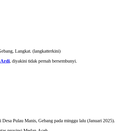
bang, Langkat. (langkatterkini)
 Ardi
, diyakini tidak pernah bersembunyi.
di Desa Pulau Manis, Gebang pada minggu lalu (Januari 2025).
intas provinsi Medan-Aceh.