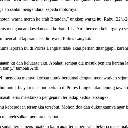
jalan santai mengendarai sepeda motornya.
a motor) warna merah ke arah Brandan,” ungkap warga itu, Rabu (22/1/2
erus mengancam keselamatan korban, Lisa Ardi berserta keluarganya se
 mencabut laporan atas dirinya di Polres Langkat.
uma laporan ku di Polres Langkat tidak akan pernah ditanggapi, karen
lamatan ku dan keluarga aku. Apalagi sempat dia masuk penjara karena la
an bang,” tambah Ardi.
 RN, mencoba merayu korban untuk berdamai dengan menawarkan sejuml
ebut untuk biaya mencabut perkara di Polres Langkat dan tepung tawar 
asih terus melakukan pengejaran terhadap kedua tersangka.
 keberadaan tersangka tersebut. Mohon doa dan dukungannya agar ka
 menyelesaikan perkara tersebut.
h sudah terus mengingatkan kami agar terus berusaha bekerja maksimal,