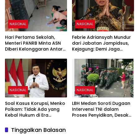
NASIONAL
NASIONAL
Hari Pertama Sekolah,
Febrie Adriansyah Mundur
Menteri PANRB Minta ASN
dari Jabatan Jampidsus,
Diberi Kelonggaran Antar
Kejagung: Demi Jaga
Anak
Integritas Penegakan
Hukum
NASIONAL
NASIONAL
Soal Kasus Korupsi, Menko
LBH Medan Soroti Dugaan
Polkam: Tidak Ada yang
Intervensi TNI dalam
Kebal Hukum di Era
Proses Penyidikan, Desak
Presiden Prabowo
Presiden Usut Obstruction
of Justice
Tinggalkan Balasan