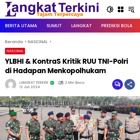
Langsung
ke
konten
BERITA UTAMA
SUMUT
LANGKAT
PREDIKSI BOLA
Beranda
NASIONAL
NASIONAL
YLBHI & KontraS Kritik RUU TNI-Polri
di Hadapan Menkopolhukam
LANGKAT TERKINI
2 Min Baca
12 Juli 2024