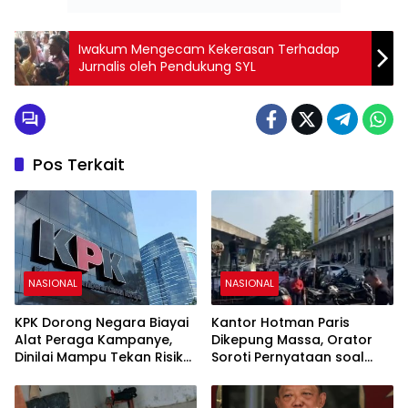
Iwakum Mengecam Kekerasan Terhadap
Jurnalis oleh Pendukung SYL
Pos Terkait
NASIONAL
NASIONAL
KPK Dorong Negara Biayai
Kantor Hotman Paris
Alat Peraga Kampanye,
Dikepung Massa, Orator
Dinilai Mampu Tekan Risiko
Soroti Pernyataan soal
Korupsi Politik
Jurnalis