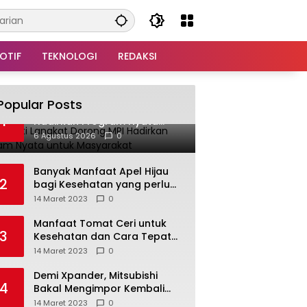
OTIF
TEKNOLOGI
REDAKSI
Popular Posts
Plt Bupati Langkat Dorong MPI
1
Hadirkan Program Nyata
untuk Masyarakat
6 Agustus 2026
0
Banyak Manfaat Apel Hijau
2
bagi Kesehatan yang perlu
Anda ketahui
14 Maret 2023
0
Manfaat Tomat Ceri untuk
3
Kesehatan dan Cara Tepat
Mengonsumsinya
14 Maret 2023
0
Demi Xpander, Mitsubishi
4
Bakal Mengimpor Kembali
Pajero Sport
14 Maret 2023
0