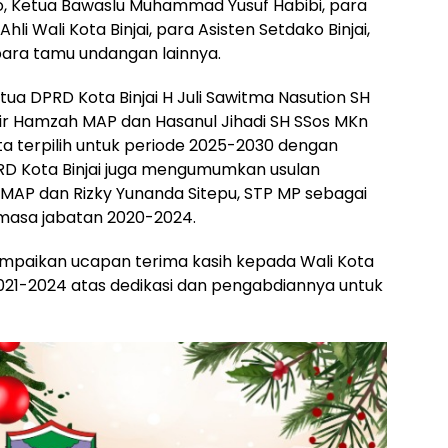
no, Ketua Bawaslu Muhammad Yusuf Habibi, para
hli Wali Kota Binjai, para Asisten Setdako Binjai,
para tamu undangan lainnya.
ua DPRD Kota Binjai H Juli Sawitma Nasution SH
r Hamzah MAP dan Hasanul Jihadi SH SSos MKn
ta terpilih untuk periode 2025-2030 dengan
PRD Kota Binjai juga mengumumkan usulan
AP dan Rizky Yunanda Sitepu, STP MP sebagai
i masa jabatan 2020-2024.
ampaikan ucapan terima kasih kepada Wali Kota
021-2024 atas dedikasi dan pengabdiannya untuk