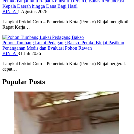
Pemko Binjai Ikuti Rapat Komisi II DPR RI, Bahas Remunerasi
Kepala Daerah hingga Dana Bagi Hasil
BINJAI
1 Agustus 2026
LangkatTerkini.Com – Pemerintah Kota (Pemko) Binjai mengikuti
Rapat Kerja…
Pohon Tumbang Lukai Pedagang Bakso, Pemko Binjai Pastikan
Penanganan Medis dan Evaluasi Pohon Rawan
BINJAI
31 Juli 2026
LangkatTerkini.Com – Pemerintah Kota (Pemko) Binjai bergerak
cepat…
Popular Posts