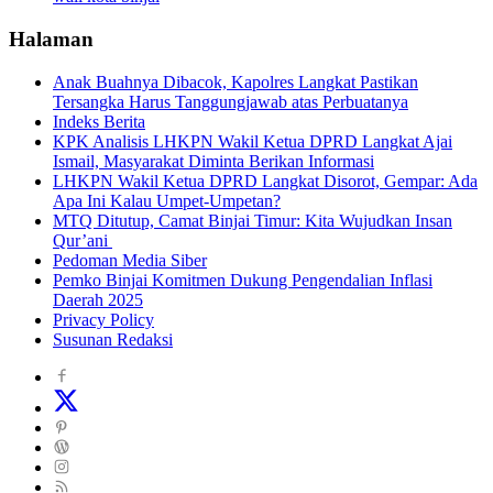
Halaman
Anak Buahnya Dibacok, Kapolres Langkat Pastikan
Tersangka Harus Tanggungjawab atas Perbuatanya
Indeks Berita
KPK Analisis LHKPN Wakil Ketua DPRD Langkat Ajai
Ismail, Masyarakat Diminta Berikan Informasi
LHKPN Wakil Ketua DPRD Langkat Disorot, Gempar: Ada
Apa Ini Kalau Umpet-Umpetan?
MTQ Ditutup, Camat Binjai Timur: Kita Wujudkan Insan
Qur’ani
Pedoman Media Siber
Pemko Binjai Komitmen Dukung Pengendalian Inflasi
Daerah 2025
Privacy Policy
Susunan Redaksi