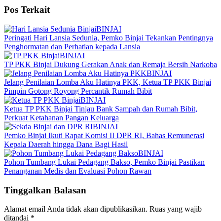
Pos Terkait
BINJAI
Peringati Hari Lansia Sedunia, Pemko Binjai Tekankan Pentingnya
Penghormatan dan Perhatian kepada Lansia
BINJAI
TP PKK Binjai Dukung Gerakan Anak dan Remaja Bersih Narkoba
BINJAI
Jelang Penilaian Lomba Aku Hatinya PKK, Ketua TP PKK Binjai
Pimpin Gotong Royong Percantik Rumah Bibit
BINJAI
Ketua TP PKK Binjai Tinjau Bank Sampah dan Rumah Bibit,
Perkuat Ketahanan Pangan Keluarga
BINJAI
Pemko Binjai Ikuti Rapat Komisi II DPR RI, Bahas Remunerasi
Kepala Daerah hingga Dana Bagi Hasil
BINJAI
Pohon Tumbang Lukai Pedagang Bakso, Pemko Binjai Pastikan
Penanganan Medis dan Evaluasi Pohon Rawan
Tinggalkan Balasan
Alamat email Anda tidak akan dipublikasikan.
Ruas yang wajib
ditandai
*