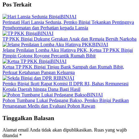
Pos Terkait
BINJAI
Peringati Hari Lansia Sedunia, Pemko Binjai Tekankan Pentingnya
Penghormatan dan Perhatian kepada Lansia
BINJAI
TP PKK Binjai Dukung Gerakan Anak dan Remaja Bersih Narkoba
BINJAI
Jelang Penilaian Lomba Aku Hatinya PKK, Ketua TP PKK Binjai
Pimpin Gotong Royong Percantik Rumah Bibit
BINJAI
Ketua TP PKK Binjai Tinjau Bank Sampah dan Rumah Bibit,
Perkuat Ketahanan Pangan Keluarga
BINJAI
Pemko Binjai Ikuti Rapat Komisi II DPR RI, Bahas Remunerasi
Kepala Daerah hingga Dana Bagi Hasil
BINJAI
Pohon Tumbang Lukai Pedagang Bakso, Pemko Binjai Pastikan
Penanganan Medis dan Evaluasi Pohon Rawan
Tinggalkan Balasan
Alamat email Anda tidak akan dipublikasikan.
Ruas yang wajib
ditandai
*