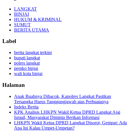
LANGKAT
BINJAI
HUKUM & KRIMINAL
SUMUT
BERITA UTAMA
Label
berita langkat terkini
bupati langkat
polres langkat
pemko binjai
wali kota binjai
Halaman
Anak Buahnya Dibacok, Kapolres Langkat Pastikan
Tersangka Harus Tanggungjawab atas Perbuatanya
Indeks Berita
KPK Analisis LHKPN Wakil Ketua DPRD Langkat Ajai
Ismail, Masyarakat Diminta Berikan Informasi
LHKPN Wakil Ketua DPRD Langkat Disorot, Gempar: Ada
Apa Ini Kalau Umpet-Umpetan?