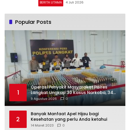
BERITA UTAMA
4 Juli 2026
Popular Posts
Operasi Penyakit Masyarakat Polres
1
Langkat Ungkap 30 Kasus Narkoba, 34
Tersangka Diamankan
9 Agustus 2026
0
Banyak Manfaat Apel Hijau bagi
2
Kesehatan yang perlu Anda ketahui
14 Maret 2023
0