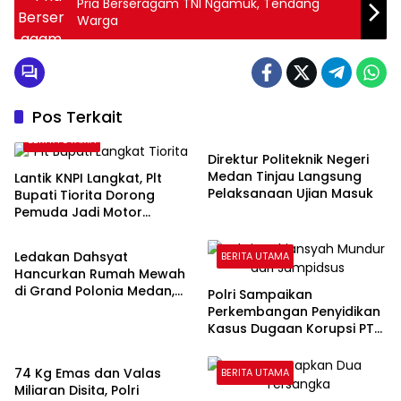
Pria Berseragam TNI Ngamuk, Tendang
Warga
Pos Terkait
BERITA UTAMA
BERITA UTAMA
Direktur Politeknik Negeri
Medan Tinjau Langsung
Lantik KNPI Langkat, Plt
Pelaksanaan Ujian Masuk
Bupati Tiorita Dorong
Pemuda Jadi Motor
BERITA UTAMA
Kemajuan Daerah
Ledakan Dahsyat
BERITA UTAMA
Hancurkan Rumah Mewah
di Grand Polonia Medan,
Polri Sampaikan
Empat Orang Masih Dicari
Perkembangan Penyidikan
Kasus Dugaan Korupsi PT
BERITA UTAMA
ASABRI, Eks Jampidsus
Ditetapkan Tersangka
74 Kg Emas dan Valas
BERITA UTAMA
Miliaran Disita, Polri