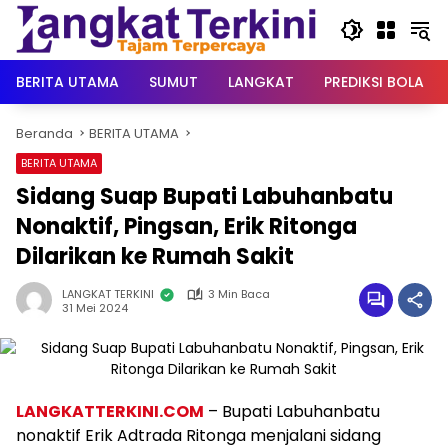
Langsung
ke
konten
BERITA UTAMA
SUMUT
LANGKAT
PREDIKSI BOLA
Beranda
BERITA UTAMA
BERITA UTAMA
Sidang Suap Bupati Labuhanbatu
Nonaktif, Pingsan, Erik Ritonga
Dilarikan ke Rumah Sakit
LANGKAT TERKINI
3 Min Baca
31 Mei 2024
LANGKATTERKINI.COM
– Bupati Labuhanbatu
nonaktif Erik Adtrada Ritonga menjalani sidang